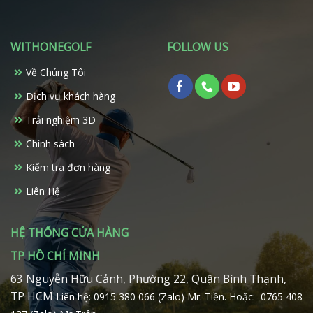
nhiều
biến
thể.
WITHONEGOLF
FOLLOW US
Các
tùy
Về Chúng Tôi
chọn
có
Dịch vụ khách hàng
thể
Trải nghiệm 3D
được
chọn
Chính sách
trên
Kiểm tra đơn hàng
trang
sản
Liên Hệ
phẩm
HỆ THỐNG CỬA HÀNG
TP HỒ CHÍ MINH
63 Nguyễn Hữu Cảnh, Phường 22, Quận Bình Thạnh,
TP HCM
Liên hệ: 0915 380 066 (Zalo) Mr. Tiền.
Hoặc: 0765 408