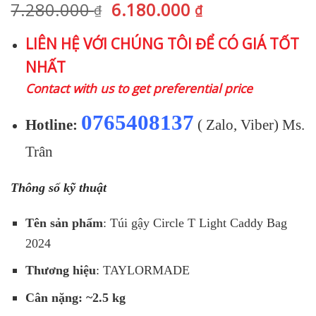
Giá
Giá
7.280.000
6.180.000
₫
₫
gốc
hiện
LIÊN HỆ VỚI CHÚNG TÔI ĐỂ CÓ GIÁ TỐT
là:
tại
NHẤT
7.280.000 ₫.
là:
6.180.000 ₫.
Contact with us to get preferential price
0765408137
Hotline:
( Zalo, Viber) Ms.
Trân
Thông số kỹ thuật
Tên sản phẩm
: Túi gậy Circle T Light Caddy Bag
2024
Thương hiệu
: TAYLORMADE
Cân nặng: ~2.5 kg