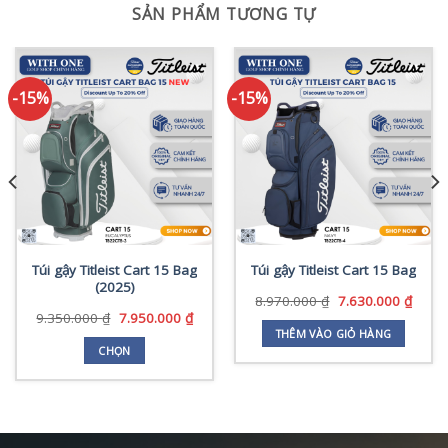
SẢN PHẨM TƯƠNG TỰ
-15%
-15%
Túi gậy Titleist Cart 15 Bag
Túi gậy Titleist Cart 15 Bag
(2025)
Giá
Giá
8.970.000
₫
7.630.000
₫
gốc
hiện
Giá
Giá
9.350.000
₫
7.950.000
₫
là:
tại
gốc
hiện
THÊM VÀO GIỎ HÀNG
8.970.000 ₫.
là:
là:
tại
CHỌN
7.630
9.350.000 ₫.
là:
Sản
0.000 ₫.
7.950.000 ₫.
phẩm
này
có