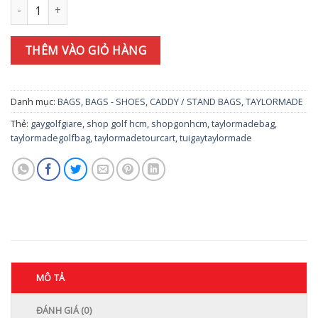
Túi gậy TAYLORMADE Circle T Light Caddy Bag 2024 (U26486-BE
THÊM VÀO GIỎ HÀNG
Danh mục:
BAGS
,
BAGS - SHOES
,
CADDY / STAND BAGS
,
TAYLORMADE
Thẻ:
gaygolfgiare
,
shop golf hcm
,
shopgonhcm
,
taylormadebag
,
taylormadegolfbag
,
taylormadetourcart
,
tuigaytaylormade
MÔ TẢ
ĐÁNH GIÁ (0)