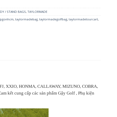
DY / STAND BAGS
,
TAYLORMADE
opgonhcm
,
taylormadebag
,
taylormadegolfbag
,
taylormadetourcart
,
IST, FJ, XXIO, HONMA, CALLAWAY, MIZUNO, COBRA,
m kết cung cấp các sản phẩm Gậy Golf , Phụ kiện