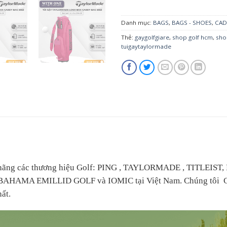
Danh mục:
BAGS
,
BAGS - SHOES
,
CAD
Thẻ:
gaygolfgiare
,
shop golf hcm
,
sh
tuigaytaylormade
nh hãng các thương hiệu Golf: PING , TAYLORMADE , TITLE
u BAHAMA EMILLID GOLF và IOMIC tại Việt Nam. Chúng tôi Ca
ất.