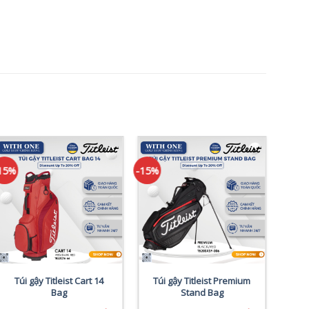
15%
-15%
-15%
Túi gậy Titleist Cart 14
Túi gậy Titleist Premium
Túi
Bag
Stand Bag