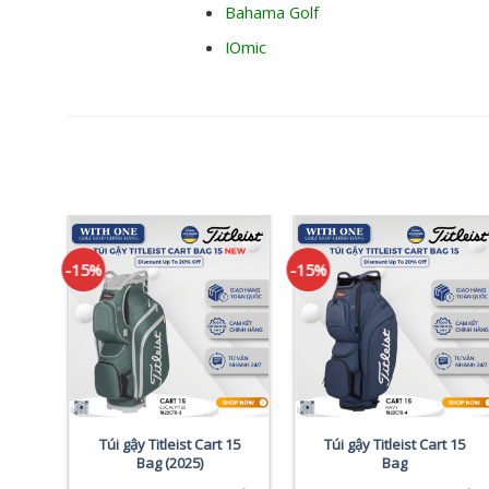
Bahama Golf
IOmic
-15%
-15%
402
Túi gậy Titleist Cart 15
Túi gậy Titleist Cart 15
Bag (2025)
Bag