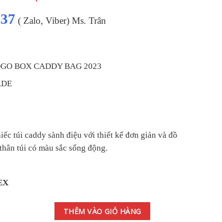
4.785.000 ₫.
137
( Zalo, Viber) Ms. Trân
 LOGO BOX CADDY BAG 2023
ADE
iếc túi caddy sành điệu với thiết kế đơn giản và đồ
thân túi có màu sắc sống động.
EX
3 (N9490001) số lượng
THÊM VÀO GIỎ HÀNG