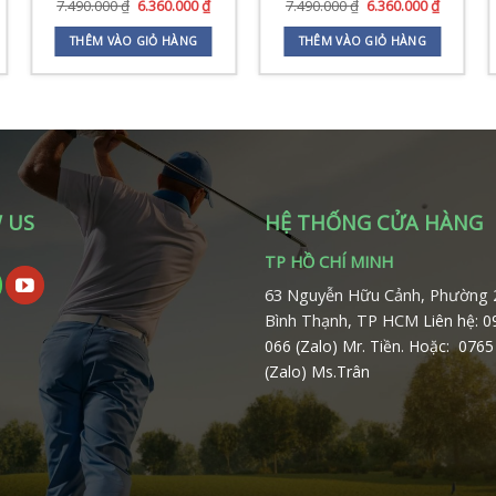
á
Giá
Giá
Giá
Giá
7.490.000
₫
6.360.000
₫
7.490.000
₫
6.360.000
₫
ện
gốc
hiện
gốc
hiện
là:
tại
là:
tại
THÊM VÀO GIỎ HÀNG
THÊM VÀO GIỎ HÀNG
7.490.000 ₫.
là:
7.490.000 ₫.
là:
30.000 ₫.
6.360.000 ₫.
6.360.000
 US
HỆ THỐNG CỬA HÀNG
TP HỒ CHÍ MINH
63 Nguyễn Hữu Cảnh, Phường 
Bình Thạnh, TP HCM
Liên hệ: 
066 (Zalo) Mr. Tiền.
Hoặc: 0765
(Zalo) Ms.Trân