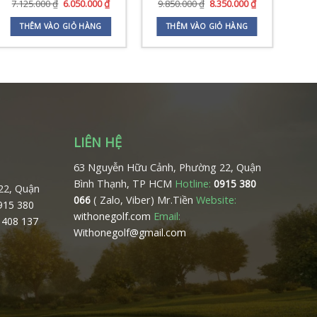
Giá
Giá
Giá
Giá
7.125.000
₫
6.050.000
₫
9.850.000
₫
8.350.000
₫
9.
gốc
hiện
gốc
hiện
là:
tại
là:
tại
THÊM VÀO GIỎ HÀNG
THÊM VÀO GIỎ HÀNG
7.125.000 ₫.
là:
9.850.000 ₫.
là:
 ₫.
6.050.000 ₫.
8.350.000 ₫.
LIÊN HỆ
63 Nguyễn Hữu Cảnh, Phường 22, Quận
Bình Thạnh, TP HCM
Hotline:
0915 380
22, Quận
( Zalo, Viber) Mr.Tiền
Website:
066
0915 380
Email:
withonegolf.com
 408 137
Withonegolf@gmail.com