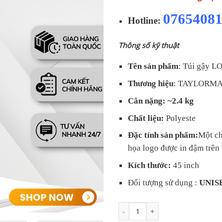
0765408
Hotline:
Thông số kỹ thuật
Tên sản phẩm
: Túi gậy
Thương hiệu
: TAYLORM
Cân nặng: ~2.4 kg
Chất liệu:
Polyeste
Đặc tính sản phẩm:
Một ch
họa logo được in đậm trên 
Kích thước:
45 inch
Đối tượng sử dụng :
UNIS
Túi gậy TAYLORMADE LOGO BOX 202