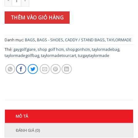
THÊM VÀO GIỎ HÀNG
Danh mục:
BAGS
,
BAGS - SHOES
,
CADDY / STAND BAGS
,
TAYLORMADE
Thẻ:
gaygolfgiare
,
shop golf hcm
,
shopgonhcm
,
taylormadebag
,
taylormadegolfbag
,
taylormadetourcart
,
tuigaytaylormade
MÔ TẢ
ĐÁNH GIÁ (0)