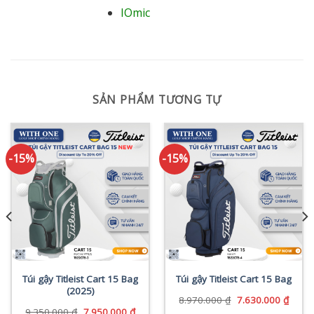
IOmic
SẢN PHẨM TƯƠNG TỰ
-15%
-15%
Túi gậy Titleist Cart 15 Bag
Túi gậy Titleist Cart 15 Bag
(2025)
Giá
Giá
8.970.000
₫
7.630.000
₫
gốc
hiện
Giá
Giá
9.350.000
₫
7.950.000
₫