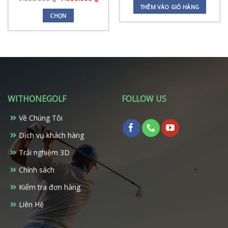
là:
tại
gốc
hiện
THÊM VÀO GIỎ HÀNG
8.970.000 ₫.
là:
là:
tại
CHỌN
7.630
9.350.000 ₫.
là:
Sản
0.000 ₫.
7.950.000 ₫.
phẩm
này
có
nhiều
biến
thể.
WITHONEGOLF
FOLLOW US
Các
tùy
Về Chúng Tôi
chọn
có
Dịch vụ khách hàng
thể
Trải nghiệm 3D
được
chọn
Chính sách
trên
Kiểm tra đơn hàng
trang
sản
Liên Hệ
phẩm