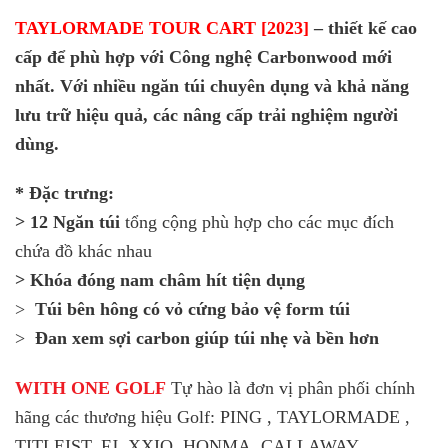
TAYLORMADE TOUR CART [2023]
– thiết kế cao
cấp để phù hợp với Công nghệ Carbonwood mới
nhất. Với nhiều ngăn túi chuyên dụng và khả năng
lưu trữ hiệu quả, các nâng cấp trải nghiệm người
dùng.
* Đặc trưng:
> 12 Ngăn túi
tổng cộng phù hợp cho các mục đích
chứa đồ khác nhau
> Khóa đóng nam châm hít tiện dụng
>
Túi bên hông có vỏ cứng bảo vệ form túi
>
Đan xem sợi carbon giúp túi nhẹ và bền hơn
WITH ONE GOLF
Tự hào là đơn vị phân phối chính
hãng các thương hiệu Golf: PING , TAYLORMADE ,
TITLEIST, FJ, XXIO, HONMA, CALLAWAY,