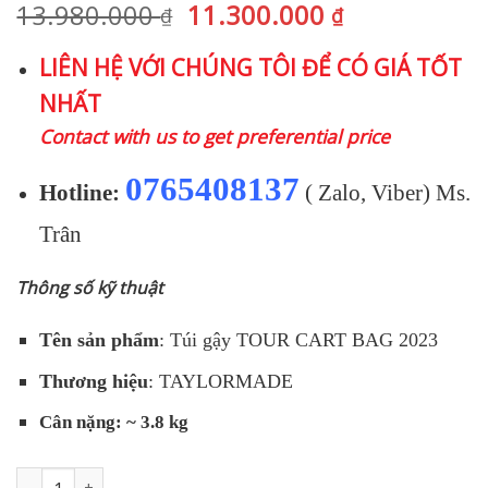
Giá
Giá
13.980.000
11.300.000
₫
₫
gốc
hiện
LIÊN HỆ VỚI CHÚNG TÔI ĐỂ CÓ GIÁ TỐT
là:
tại
NHẤT
13.980.000 ₫.
là:
11.300.000 
Contact with us to get preferential price
0765408137
Hotline:
( Zalo, Viber) Ms.
Trân
Thông số kỹ thuật
Tên sản phẩm
: Túi gậy TOUR CART BAG 2023
Thương hiệu
: TAYLORMADE
Cân nặng: ~ 3.8 kg
Túi gậy TAYLORMADE TOUR CART [2023] số lượng