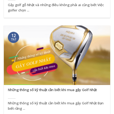
Gậy golf gỗ Nhật và những điều không phải ai cũng biết Việc
golfer chọn ...
12
Th7
Những thông số kỹ thuật cần biết khi mua gậy Golf Nhật
Những thông số kỹ thuật cần biết khi mua gậy Golf Nhật Bạn
biết rằng ...