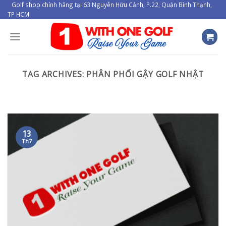
Skip
Golf shop chính hãng tại 63 Nguyễn Hữu Cảnh, P.22, Quận Bình Thạnh,
TP HCM
to
content
TAG ARCHIVES:
PHÂN PHỐI GẬY GOLF NHẬT
TIN TỨC
Grip Iomic – Top 3 tay cầm
grip gậy golf được yêu
thích
13
Th7
29 Tháng mười một, 2022
Grip Iomic – Top 3 tay cầm grip gậy golf được
yêu thích Grip Iomic ...
CONTINUE READING
→