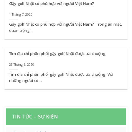
Gậy golf Nhật có phù hợp với người Việt Nam?
1 Tháng 7, 2020
Gậy golf Nhật có phù hợp với người Việt Nam? Trong ăn mặc,
quan trọng ...
Tìm địa chỉ phân phối gậy golf Nhật được ưa chuộng
23 Tháng 6, 2020
Tìm địa chỉ phân phối gậy golf Nhật được ưa chuộng Với
những người có ...
TIN TỨC – SỰ KIỆN