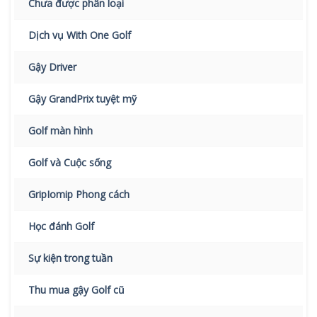
Chưa được phân loại
Dịch vụ With One Golf
Gậy Driver
Gậy GrandPrix tuyệt mỹ
Golf màn hình
Golf và Cuộc sống
GripIomip Phong cách
Học đánh Golf
Sự kiện trong tuần
Thu mua gậy Golf cũ