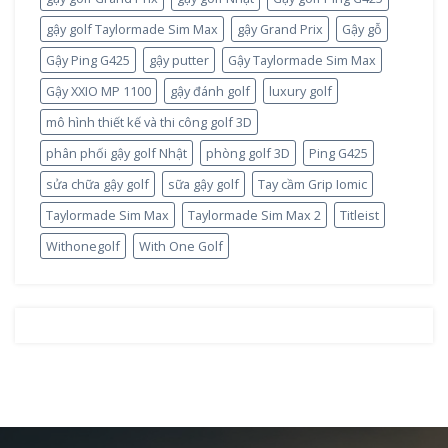
gậy golf Taylormade Sim Max
gậy Grand Prix
Gậy gỗ
Gậy Ping G425
gậy putter
Gậy Taylormade Sim Max
Gậy XXIO MP 1100
gậy đánh golf
luxury golf
mô hình thiết kế và thi công golf 3D
phân phối gậy golf Nhật
phòng golf 3D
Ping G425
sửa chữa gậy golf
sữa gậy golf
Tay cầm Grip Iomic
Taylormade Sim Max
Taylormade Sim Max 2
Titleist
Withonegolf
With One Golf