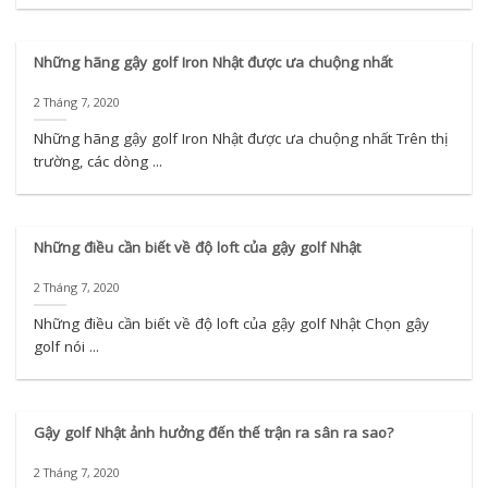
Những hãng gậy golf Iron Nhật được ưa chuộng nhất
2 Tháng 7, 2020
Những hãng gậy golf Iron Nhật được ưa chuộng nhất Trên thị
trường, các dòng ...
Những điều cần biết về độ loft của gậy golf Nhật
2 Tháng 7, 2020
Những điều cần biết về độ loft của gậy golf Nhật Chọn gậy
golf nói ...
Gậy golf Nhật ảnh hưởng đến thế trận ra sân ra sao?
2 Tháng 7, 2020