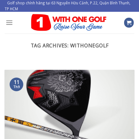
Skip
Golf shop chính hãng tại 63 Nguyễn Hữu Cảnh, P.22, Quận Bình Thạnh,
TP HCM
to
content
TAG ARCHIVES:
WITHONEGOLF
TIN TỨC
Grip Iomic – Top 3 tay cầm
grip gậy golf được yêu
thích
11
Th9
29 Tháng mười một, 2022
Grip Iomic – Top 3 tay cầm grip gậy golf được
yêu thích Grip Iomic ...
CONTINUE READING
→