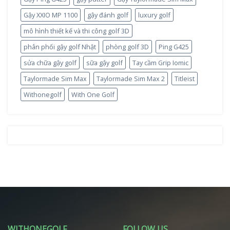
Gậy XXIO MP 1100
gậy đánh golf
luxury golf
mô hình thiết kế và thi công golf 3D
phân phối gậy golf Nhật
phòng golf 3D
Ping G425
sửa chữa gậy golf
sữa gậy golf
Tay cầm Grip Iomic
Taylormade Sim Max
Taylormade Sim Max 2
Titleist
Withonegolf
With One Golf
WITHONEGOLF
FOLLOW US