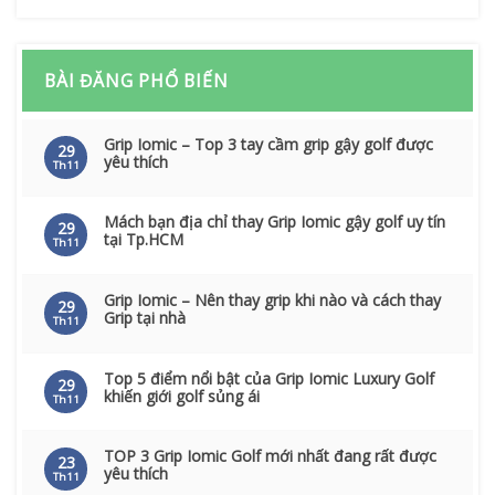
BÀI ĐĂNG PHỔ BIẾN
Grip Iomic – Top 3 tay cầm grip gậy golf được
29
yêu thích
Th11
Mách bạn địa chỉ thay Grip Iomic gậy golf uy tín
29
tại Tp.HCM
Th11
Grip Iomic – Nên thay grip khi nào và cách thay
29
Grip tại nhà
Th11
Top 5 điểm nổi bật của Grip Iomic Luxury Golf
29
khiến giới golf sủng ái
Th11
TOP 3 Grip Iomic Golf mới nhất đang rất được
23
yêu thích
Th11