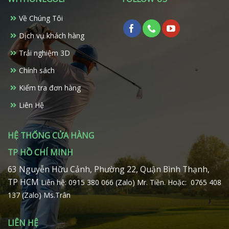
Về Chúng Tôi
Dịch vụ khách hàng
Trải nghiệm 3D
Chính sách
Kiểm tra đơn hàng
Liên Hệ
HỆ THỐNG CỬA HÀNG
TP HỒ CHÍ MINH
63 Nguyễn Hữu Cảnh, Phường 22, Quận Bình Thạnh,
TP HCM
Liên hệ: 0915 380 066 (Zalo) Mr. Tiền.
Hoặc: 0765 408
137 (Zalo) Ms.Trân
LIÊN HỆ