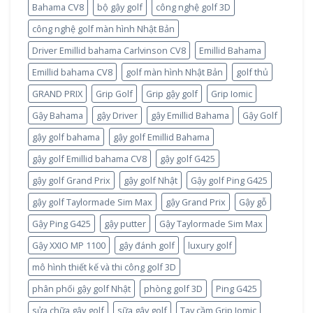
Bahama CV8
bộ gậy golf
công nghệ golf 3D
công nghệ golf màn hình Nhật Bản
Driver Emillid bahama Carlvinson CV8
Emillid Bahama
Emillid bahama CV8
golf màn hình Nhật Bản
golf thủ
GRAND PRIX
Grip Golf
Grip gậy golf
Grip Iomic
Gậy Bahama
gậy Driver
gậy Emillid Bahama
Gậy Golf
gậy golf bahama
gậy golf Emillid Bahama
gậy golf Emillid bahama CV8
gậy golf G425
gậy golf Grand Prix
gậy golf Nhật
Gậy golf Ping G425
gậy golf Taylormade Sim Max
gậy Grand Prix
Gậy gỗ
Gậy Ping G425
gậy putter
Gậy Taylormade Sim Max
Gậy XXIO MP 1100
gậy đánh golf
luxury golf
mô hình thiết kế và thi công golf 3D
phân phối gậy golf Nhật
phòng golf 3D
Ping G425
sửa chữa gậy golf
sữa gậy golf
Tay cầm Grip Iomic