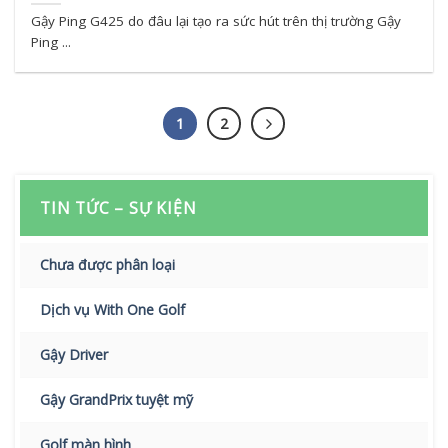
Gậy Ping G425 do đâu lại tạo ra sức hút trên thị trường Gậy
Ping ...
1
2
TIN TỨC – SỰ KIỆN
Chưa được phân loại
Dịch vụ With One Golf
Gậy Driver
Gậy GrandPrix tuyệt mỹ
Golf màn hình