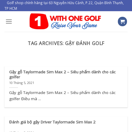
Skip
Golf shop chính hãng tại 63 Nguyễn Hữu Cảnh, P.22, Quận Bình Thạnh,
TP HCM
to
content
TAG ARCHIVES:
GẬY ĐÁNH GOLF
TIN TỨC
Grip Iomic – Top 3 tay cầm
grip gậy golf được yêu
Gậy gỗ Taylormade Sim Max 2 – Siêu phẩm dành cho các
thích
golfer
10 Tháng 5, 2021
29 Tháng mười một, 2022
Gậy gỗ Taylormade Sim Max 2 – Siêu phẩm dành cho các
Grip Iomic – Top 3 tay cầm grip gậy golf được
golfer Điều mà ...
yêu thích Grip Iomic ...
CONTINUE READING
→
Đánh giá bộ gậy Driver Taylormade Sim Max 2