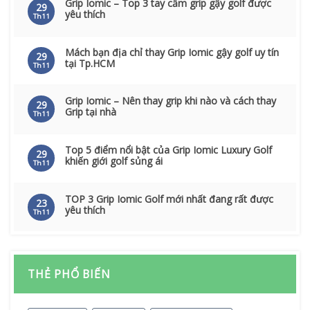
Grip Iomic – Top 3 tay cầm grip gậy golf được
29
yêu thích
Th11
Mách bạn địa chỉ thay Grip Iomic gậy golf uy tín
29
tại Tp.HCM
Th11
Grip Iomic – Nên thay grip khi nào và cách thay
29
Grip tại nhà
Th11
Top 5 điểm nổi bật của Grip Iomic Luxury Golf
29
khiến giới golf sủng ái
Th11
TOP 3 Grip Iomic Golf mới nhất đang rất được
23
yêu thích
Th11
THẺ PHỔ BIẾN