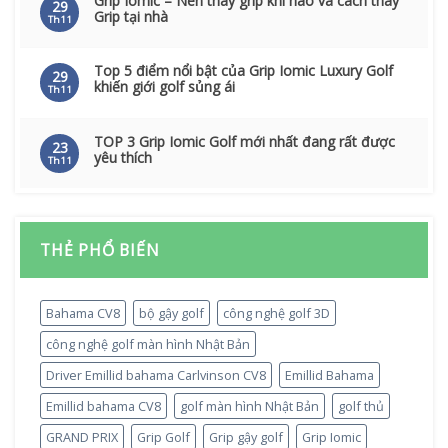
Grip Iomic – Nên thay grip khi nào và cách thay
29
Grip tại nhà
Th11
Top 5 điểm nổi bật của Grip Iomic Luxury Golf
29
khiến giới golf sủng ái
Th11
TOP 3 Grip Iomic Golf mới nhất đang rất được
23
yêu thích
Th11
THẺ PHỔ BIẾN
Bahama CV8
bộ gậy golf
công nghệ golf 3D
công nghệ golf màn hình Nhật Bản
Driver Emillid bahama Carlvinson CV8
Emillid Bahama
Emillid bahama CV8
golf màn hình Nhật Bản
golf thủ
GRAND PRIX
Grip Golf
Grip gậy golf
Grip Iomic