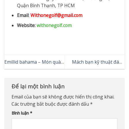
Quận Bình Thạnh, TP HCM
Email
:
Withonegolf@gmail.com
Website:
withonegolf.com
Emillid bahama – Món quà
Mách bạn kỹ thuật đánh
tuyệt vời dành cho mọi
gậy Emillid bahama
người
Carlvinson CV8
Để lại một bình luận
Email của bạn sẽ không được hiển thị công khai.
Các trường bắt buộc được đánh dấu
*
Bình luận
*