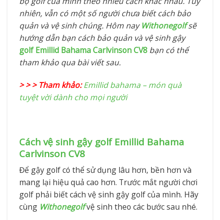
bộ golf của mình theo nhiều cách khác nhau. Tuy
nhiên, vẫn có một số người chưa biết cách bảo
quản và vệ sinh chúng. Hôm nay
Withonegolf
sẽ
hướng dẫn bạn cách bảo quản và vệ sinh gậy
golf
Emillid Bahama
Carlvinson CV8
bạn có thể
tham khảo qua bài viết sau.
> > > Tham khảo:
Emillid bahama – món quà
tuyệt vời dành cho mọi người
Cách vệ sinh gậy golf
Emillid Bahama
Carlvinson CV8
Để gậy golf có thể sử dụng lâu hơn, bền hơn và
mang lại hiệu quả cao hơn. Trước mắt người chơi
golf phải biết cách vệ sinh gậy golf của mình. Hãy
cùng
Withonegolf
vệ sinh theo các bước sau nhé.