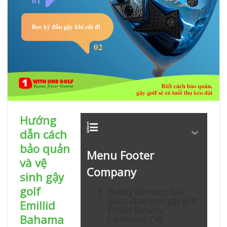
Hướng
dẫn cách
bảo quản
Menu Footer
và vệ
Company
sinh gậy
golf
Hướng dẫn cách bảo
quản và vệ sinh gậy golf
Emillid
Emillid Bahama
Bahama
Carlvinson CV8