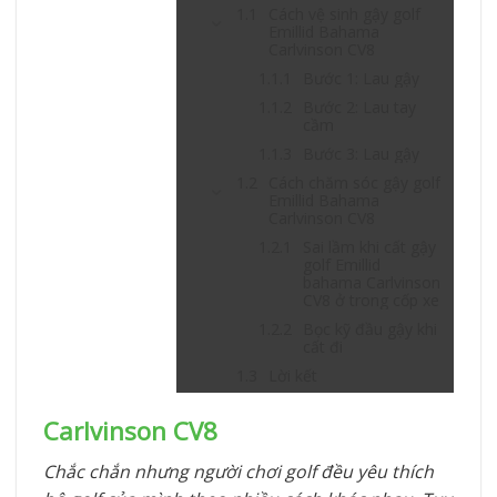
Cách vệ sinh gậy golf
Emillid Bahama
Carlvinson CV8
Bước 1: Lau gậy
Bước 2: Lau tay
cầm
Bước 3: Lau gậy
Cách chăm sóc gậy golf
Emillid Bahama
Carlvinson CV8
Sai lầm khi cất gậy
golf Emillid
bahama Carlvinson
CV8 ở trong cốp xe
Bọc kỹ đầu gậy khi
cất đi
Lời kết
Carlvinson CV8
Chắc chắn nhưng người chơi golf đều yêu thích