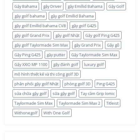
Gậy Bahama
gậy Driver
gậy Emillid Bahama
Gậy Golf
gậy golf bahama
gậy golf Emillid Bahama
gậy golf Emillid bahama CV8
gậy golf G425
gậy golf Grand Prix
gậy golf Nhật
Gậy golf Ping G425
gậy golf Taylormade Sim Max
gậy Grand Prix
Gậy gỗ
Gậy Ping G425
gậy putter
Gậy Taylormade Sim Max
Gậy XXIO MP 1100
gậy đánh golf
luxury golf
mô hình thiết kế và thi công golf 3D
phân phối gậy golf Nhật
phòng golf 3D
Ping G425
sửa chữa gậy golf
sữa gậy golf
Tay cầm Grip Iomic
Taylormade Sim Max
Taylormade Sim Max 2
Titleist
Withonegolf
With One Golf