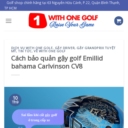
Skip
Golf shop chính hãng tại 63 Nguyễn Hữu Cảnh, P.22, Quận Bình Thạnh,
TP HCM
to
content
DỊCH VỤ WITH ONE GOLF
,
GẬY DRIVER
,
GẬY GRANDPRIX TUYỆT
MỸ
,
TIN TỨC
,
VỀ WITH ONE GOLF
Cách bảo quản gậy golf Emillid
bahama Carlvinson CV8
10
Th9