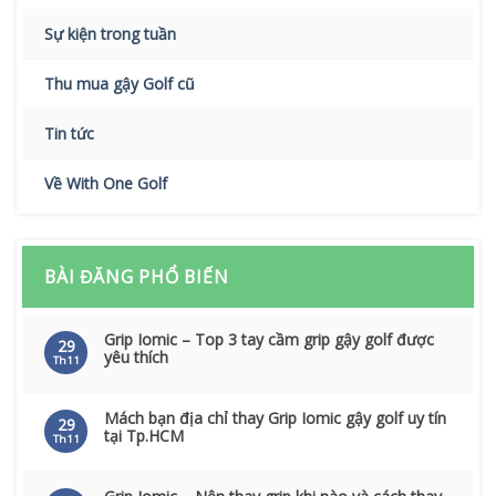
Sự kiện trong tuần
Thu mua gậy Golf cũ
Tin tức
Về With One Golf
BÀI ĐĂNG PHỔ BIẾN
Grip Iomic – Top 3 tay cầm grip gậy golf được
29
yêu thích
Th11
Mách bạn địa chỉ thay Grip Iomic gậy golf uy tín
29
tại Tp.HCM
Th11