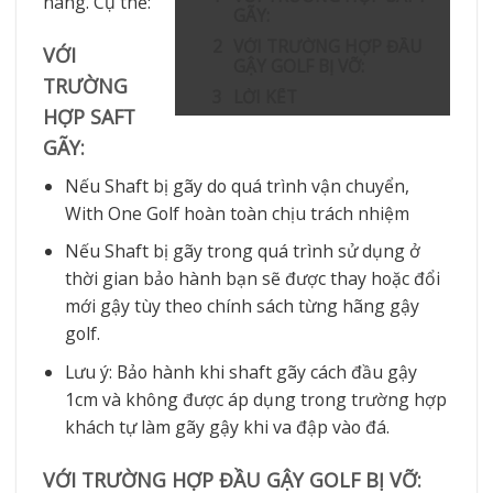
hãng. Cụ thể:
GÃY:
VỚI TRƯỜNG HỢP ĐẦU
VỚI
GẬY GOLF BỊ VỠ:
TRƯỜNG
LỜI KẾT
HỢP SAFT
GÃY:
Nếu Shaft bị gãy do quá trình vận chuyển,
With One Golf hoàn toàn chịu trách nhiệm
Nếu Shaft bị gãy trong quá trình sử dụng ở
thời gian bảo hành bạn sẽ được thay hoặc đổi
mới gậy tùy theo chính sách từng hãng gậy
golf.
Lưu ý: Bảo hành khi shaft gãy cách đầu gậy
1cm và không được áp dụng trong trường hợp
khách tự làm gãy gậy khi va đập vào đá.
VỚI TRƯỜNG HỢP ĐẦU GẬY GOLF BỊ VỠ: