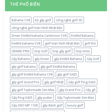
THẺ PHỔ BIẾN
Bahama CV8
bộ gậy golf
công nghệ golf 3D
công nghệ golf màn hình Nhật Bản
Driver Emillid bahama Carlvinson CV8
Emillid Bahama
Emillid bahama CV8
golf màn hình Nhật Bản
golf thủ
GRAND PRIX
Grip Golf
Grip gậy golf
Grip Iomic
Gậy Bahama
gậy Driver
gậy Emillid Bahama
Gậy Golf
gậy golf bahama
gậy golf Emillid Bahama
gậy golf Emillid bahama CV8
gậy golf G425
gậy golf Grand Prix
gậy golf Nhật
Gậy golf Ping G425
gậy golf Taylormade Sim Max
gậy Grand Prix
Gậy gỗ
Gậy Ping G425
gậy putter
Gậy Taylormade Sim Max
Gậy XXIO MP 1100
gậy đánh golf
luxury golf