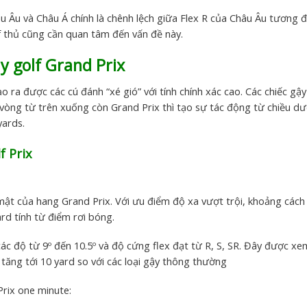
âu Âu và Châu Á chính là chênh lệch giữa Flex R của Châu Âu tương
lf thủ cũng cần quan tâm đến vấn đề này.
 golf Grand Prix
ạo ra được các cú đánh “xé gió” với tính chính xác cao. Các chiếc gậ
vòng từ trên xuống còn Grand Prix thì tạo sự tác động từ chiều dướ
yards.
f Prix
 mật của hang Grand Prix. Với ưu điểm độ xa vượt trội, khoảng cách
ard tính từ điểm rơi bóng.
ác độ từ 9º đến 10.5º và độ cứng flex đạt từ R, S, SR. Đây được xe
tăng tới 10 yard so với các loại gậy thông thường
Prix one minute: