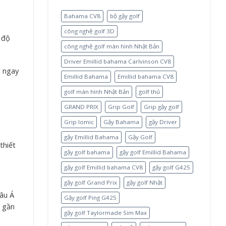
Bahama CV8
bộ gậy golf
công nghệ golf 3D
 độ
công nghệ golf màn hình Nhật Bản
Driver Emillid bahama Carlvinson CV8
p ngay
Emillid Bahama
Emillid bahama CV8
golf màn hình Nhật Bản
golf thủ
GRAND PRIX
Grip Golf
Grip gậy golf
Grip Iomic
Gậy Bahama
gậy Driver
gậy Emillid Bahama
Gậy Golf
thiết
gậy golf bahama
gậy golf Emillid Bahama
gậy golf Emillid bahama CV8
gậy golf G425
gậy golf Grand Prix
gậy golf Nhật
âu Á
Gậy golf Ping G425
g gần
gậy golf Taylormade Sim Max