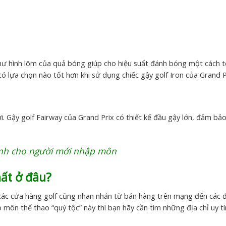
ư hình lõm của quả bóng giúp cho hiệu suất đánh bóng một cách tố
ó lựa chọn nào tốt hơn khi sử dụng chiếc gậy golf Iron của Grand P
. Gậy golf Fairway của Grand Prix có thiết kế đầu gậy lớn, đảm bả
dành cho người mới nhập môn
hất ở đâu?
 các cửa hàng golf cũng nhan nhản từ bán hàng trên mạng đến các đ
 môn thể thao “quý tộc” này thì bạn hãy cần tìm những địa chỉ uy tí