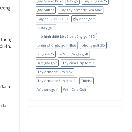
gậy Grand Prix
Gậy gỗ
Gậy Ping G425
 đương
gậy putter
Gậy Taylormade Sim Max
Gậy XXIO MP 1100
gậy đánh golf
luxury golf
mô hình thiết kế và thi công golf 3D
y thông
i lên.
phân phối gậy golf Nhật
phòng golf 3D
Ping G425
sửa chữa gậy golf
sữa gậy golf
Tay cầm Grip Iomic
Taylormade Sim Max
Taylormade Sim Max 2
Titleist
 đánh
Withonegolf
With One Golf
m là