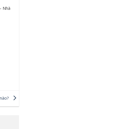
 – Nhà
 nào?