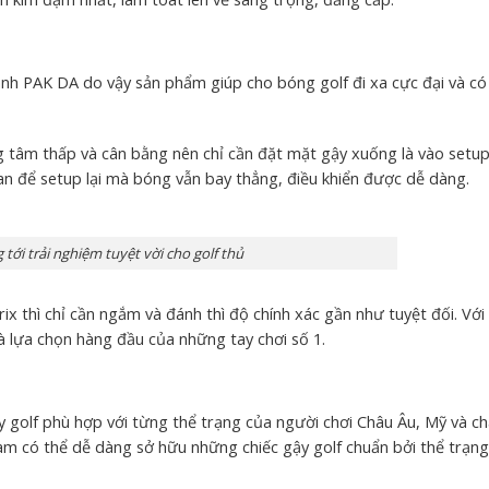
anh PAK DA do vậy sản phẩm giúp cho bóng golf đi xa cực đại và có
 tâm thấp và cân bằng nên chỉ cần đặt mặt gậy xuống là vào setu
an để setup lại mà bóng vẫn bay thẳng, điều khiển được dễ dàng.
ới trải nghiệm tuyệt vời cho golf thủ
ix thì chỉ cần ngắm và đánh thì độ chính xác gần như tuyệt đối. Với 
là lựa chọn hàng đầu của những tay chơi số 1.
golf phù hợp với từng thể trạng của người chơi Châu Âu, Mỹ và ch
am có thể dễ dàng sở hữu những chiếc gậy golf chuẩn bởi thể trạn