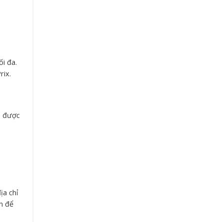
i đa.
rix.
o được
ịa chỉ
n để