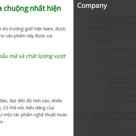
Company
ưa chuộng nhất hiện
Vì sao gậy golf Gran
Prix được ưa chuộng
nhất hiện nay?
ên thị trường golf Việt Nam, được
n cho sản phẩm này được ưa
Phong cách thiết k
độc đáo
Kiểu dáng bắt
mẫu mã và chất lượng vượt
Hoa văn độc 
Màu sắc “san
chảnh”
Đem tới trải
nghiệm tuyệt 
cho các golf 
Phù hợp với n
đối tượng khá
đáo, đạt đến độ tinh xảo, khiến
nhau
. Có thể nói, kiểu dáng của
Các dòng sản phẩm 
như một tác phẩm nghệ thuật hoàn
bản của gậy golf Gra
n.
Prix
Một số dòng sản 