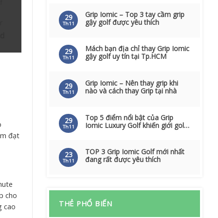
f
Grip Iomic – Top 3 tay cầm grip
29
gậy golf được yêu thích
r
Th11
nd
Mách bạn địa chỉ thay Grip Iomic
29
gậy golf uy tín tại Tp.HCM
Th11
Grip Iomic – Nên thay grip khi
29
nào và cách thay Grip tại nhà
Th11
Top 5 điểm nổi bật của Grip
29
o
Iomic Luxury Golf khiến giới golf
Th11
sủng ái
ẩm đạt
TOP 3 Grip Iomic Golf mới nhất
23
đang rất được yêu thích
Th11
nute
úp cho
THẺ PHỔ BIẾN
g cao