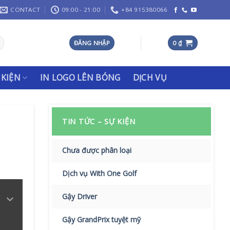
CONTACT
09:00 - 21:00
+84 915380066
ĐĂNG NHẬP
0
₫
 KIỆN
IN LOGO LÊN BÓNG
DỊCH VỤ
TIN TỨC – SỰ KIỆN
Chưa được phân loại
Dịch vụ With One Golf
Gậy Driver
Gậy GrandPrix tuyệt mỹ