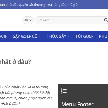
hân phối độc quyền các thương hiệu hàng đầu Thế giới
Tìm
kiếm:
 70%
GẬY GOLF CŨ
THỬA GẬY
TÚI GOLF
PHỤ
nhất ở đâu?
 1 của Nhật Bản và là thương
bật bởi phong cách thiết kế độc
oàn mới lạ, chinh phục được các
Menu Footer
 nhất ở đâu?