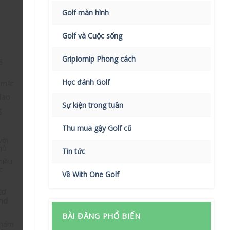
Golf màn hình
d
Golf và Cuộc sống
GripIomip Phong cách
ế
Học đánh Golf
 mắt
đáo
Sự kiện trong tuần
g
Thu mua gậy Golf cũ
vời
thủ
Tin tức
hiều
c
Về With One Golf
cơ
nd
BÀI ĐĂNG PHỔ BIẾN
phẩm