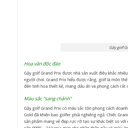
Gậy golf Gr
Hoa văn độc đáo
Gậy golf Grand Prix được nhà sản xuất điêu khắc nhi
người chơi. Grand Prix hiểu được rằng, golf là môn t
đến tinh hoa thiết kế, mang dấu ấn và phong cách rất r
Màu sắc “sang chảnh”
Gậy golf Grand Prix có màu sắc tôn phong cách doanh 
Gold đã khiến bao golfer phải nghiêng ngả. Chiếc Gran
sản phẩm mang vẻ đẹp rực rỡ tạo sự khác biệt so vớ
cấp 9999 – 24 karra giúp cho phần thân gậy có màu án