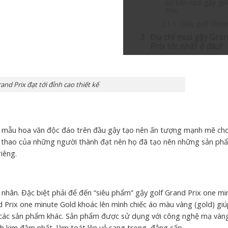
cơ bản của gậy gol
Prix
Gậy golf Drive
Địa chỉ mua gậy Gra
Prix tốt nhất ở đâu?
and Prix đạt tới đỉnh cao thiết kế
ều mẫu hoa văn độc đáo trên đầu gậy tạo nên ấn tượng mạnh mẽ ch
hể thao của những người thành đạt nên họ đã tạo nên những sản ph
iêng.
nhân. Đặc biệt phải để đến “siêu phẩm” gậy golf Grand Prix one mi
d Prix one minute Gold khoác lên mình chiếc áo màu vàng (gold) gi
i các sản phẩm khác. Sản phẩm được sử dụng với công nghệ mạ vàn
h kim đậm nhất, làm toát lên vẻ sang trọng, đẳng cấp.