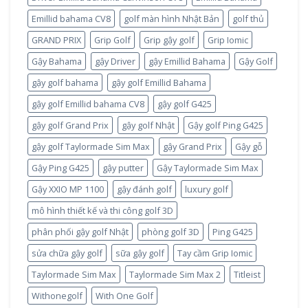
Emillid bahama CV8
golf màn hình Nhật Bản
golf thủ
GRAND PRIX
Grip Golf
Grip gậy golf
Grip Iomic
Gậy Bahama
gậy Driver
gậy Emillid Bahama
Gậy Golf
gậy golf bahama
gậy golf Emillid Bahama
gậy golf Emillid bahama CV8
gậy golf G425
gậy golf Grand Prix
gậy golf Nhật
Gậy golf Ping G425
gậy golf Taylormade Sim Max
gậy Grand Prix
Gậy gỗ
Gậy Ping G425
gậy putter
Gậy Taylormade Sim Max
Gậy XXIO MP 1100
gậy đánh golf
luxury golf
mô hình thiết kế và thi công golf 3D
phân phối gậy golf Nhật
phòng golf 3D
Ping G425
sửa chữa gậy golf
sữa gậy golf
Tay cầm Grip Iomic
Taylormade Sim Max
Taylormade Sim Max 2
Titleist
Withonegolf
With One Golf