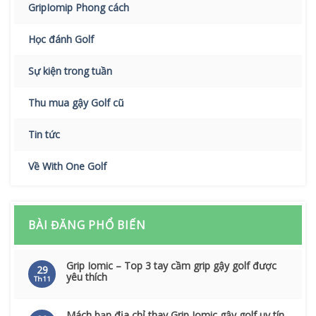
GripIomip Phong cách
Học đánh Golf
Sự kiện trong tuần
Thu mua gậy Golf cũ
Tin tức
Về With One Golf
BÀI ĐĂNG PHỔ BIẾN
Grip Iomic – Top 3 tay cầm grip gậy golf được
29
yêu thích
Th11
Mách bạn địa chỉ thay Grip Iomic gậy golf uy tín