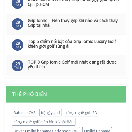
29
tại Tp.HCM
Th11
Grip Iomic – Nên thay grip khi nào và cách thay
29
Grip tại nhà
Th11
Top 5 điểm nổi bật của Grip Iomic Luxury Golf
29
khiến giới golf sủng ái
Th11
TOP 3 Grip Iomic Golf mới nhất đang rất được
23
yêu thích
Th11
THẺ PHỔ BIẾN
Bahama CV8
bộ gậy golf
công nghệ golf 3D
công nghệ golf màn hình Nhật Bản
Driver Emillid bahama Carlvinson CV8
Emillid Bahama