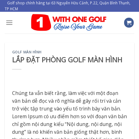
Skip
Golf shop chính hãng tại 63 Nguyễn Hữu Cảnh, P.22, Quận Bình Thạnh,
TP HCM
to
content
GOLF MÀN HÌNH
LẮP ĐẶT PHÒNG GOLF MÀN HÌNH
Chúng ta vẫn biết rằng, làm việc với một đoạn
văn bản dễ đọc và rõ nghĩa dễ gây rối trí và cản
trở việc tập trung vào yếu tố trình bày văn bản.
Lorem Ipsum có ưu điểm hơn so với đoạn văn bản
chỉ gồm nội dung kiểu “Nội dung, nội dung, nội
dung” là nó khiến văn bản giống thật hơn, bình