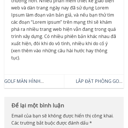
thường hơn. Nhiều phần mềm thiết kế giao diện
web và dàn trang ngày nay đã sử dụng Lorem
Ipsum làm đoạn văn bản giả, và nếu bạn thử tìm
các đoạn “Lorem ipsum” trên mạng thì sẽ khám
phá ra nhiều trang web hiện vẫn đang trong quá
trình xây dựng. Có nhiều phiên bản khác nhau đã
xuất hiện, đôi khi do vô tình, nhiều khi do cố ý
(xen thêm vào những câu hài hước hay thông
tục).
GOLF MÀN HÌNH
LẮP ĐẶT PHÒNG GOLF
GOLFLAND | CHƠI GOLF
MÀN HÌNH
TRONG CĂN PHÒNG 20M2,
TẠI SAO KHÔNG?
Để lại một bình luận
Email của bạn sẽ không được hiển thị công khai.
Các trường bắt buộc được đánh dấu
*