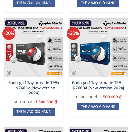
là:
tại
là:
tại
THÊM VÀO GIỎ HÀNG
THÊM VÀO GIỎ HÀNG
1.980.000 ₫.
là:
1.980.000 ₫.
là:
1.685.000 ₫.
1.685
-20%
-20%
Banh golf Taylormade TP5x
Banh golf Taylormade TP5 –
– N76662 [New version
N76634 [New version 2024]
2024]
Giá
Giá
1.880.000
₫
1.500.000
₫
gốc
hiện
Giá
Giá
1.880.000
₫
1.500.000
₫
là:
tại
gốc
hiện
THÊM VÀO GIỎ HÀNG
1.880.000 ₫.
là:
là:
tại
THÊM VÀO GIỎ HÀNG
1.500
1.880.000 ₫.
là:
1.500.000 ₫.