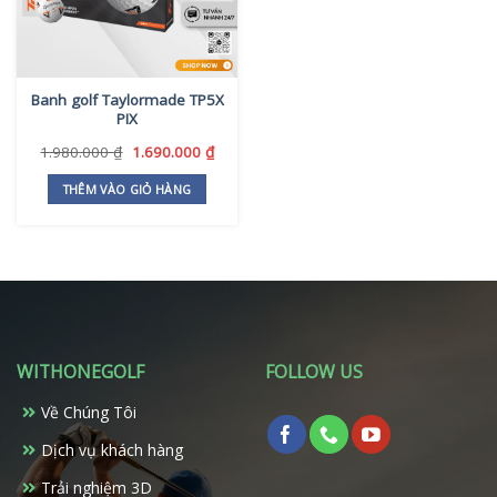
Banh golf Taylormade TP5X
PIX
Giá
Giá
1.980.000
₫
1.690.000
₫
gốc
hiện
là:
tại
THÊM VÀO GIỎ HÀNG
1.980.000 ₫.
là:
1.690.000 ₫.
WITHONEGOLF
FOLLOW US
Về Chúng Tôi
Dịch vụ khách hàng
Trải nghiệm 3D