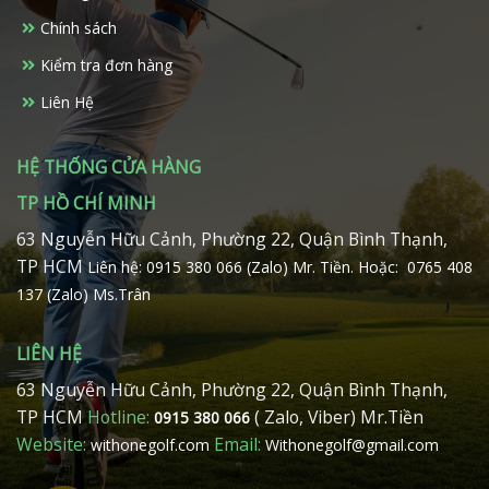
Chính sách
Kiểm tra đơn hàng
Liên Hệ
HỆ THỐNG CỬA HÀNG
TP HỒ CHÍ MINH
63 Nguyễn Hữu Cảnh, Phường 22, Quận Bình Thạnh,
TP HCM
Liên hệ: 0915 380 066 (Zalo) Mr. Tiền.
Hoặc: 0765 408
137 (Zalo) Ms.Trân
LIÊN HỆ
63 Nguyễn Hữu Cảnh, Phường 22, Quận Bình Thạnh,
TP HCM
Hotline:
( Zalo, Viber) Mr.Tiền
0915 380 066
Website:
Email:
withonegolf.com
Withonegolf@gmail.com