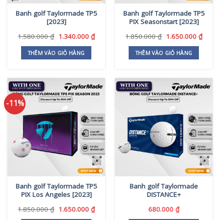
Banh golf Taylormade TP5
Banh golf Taylormade TP5
[2023]
PIX Seasonstart [2023]
Giá
Giá
Giá
Giá
1.580.000
₫
1.340.000
₫
1.850.000
₫
1.650.000
₫
gốc
hiện
gốc
hiện
là:
tại
là:
tại
THÊM VÀO GIỎ HÀNG
THÊM VÀO GIỎ HÀNG
1.580.000 ₫.
là:
1.850.000 ₫.
là:
1.340.000 ₫.
1.650
-11%
Banh golf Taylormade TP5
Banh golf Taylormade
PIX Los Angeles [2023]
DISTANCE+
Giá
Giá
1.850.000
₫
1.650.000
₫
680.000
₫
gốc
hiện