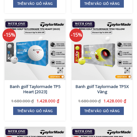
là:
tại
THÊM VÀO GIỎ HÀNG
THÊM VÀO GIỎ HÀNG
1.850.000 ₫.
là:
1.650.000 ₫.
-15%
-15%
Banh golf Taylormade TP5
Banh golf Taylormade TP5X
Heart [2023]
Vàng
Giá
Giá
Giá
Giá
1.680.000
₫
1.428.000
₫
1.680.000
₫
1.428.000
₫
gốc
hiện
gốc
hiện
là:
tại
là:
tại
THÊM VÀO GIỎ HÀNG
THÊM VÀO GIỎ HÀNG
1.680.000 ₫.
là:
1.680.000 ₫.
là:
1.428.000 ₫.
1.428