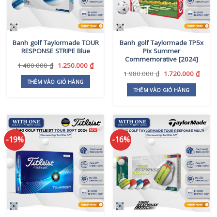
Banh golf Taylormade TOUR
Banh golf Taylormade TP5x
RESPONSE STRIPE Blue
Pix Summer
Commemorative [2024]
Giá
Giá
1.480.000
₫
1.250.000
₫
gốc
hiện
Giá
Giá
1.980.000
₫
1.720.000
₫
là:
tại
gốc
hiện
THÊM VÀO GIỎ HÀNG
1.480.000 ₫.
là:
là:
tại
THÊM VÀO GIỎ HÀNG
1.250.000 ₫.
1.980.000 ₫.
là:
1.720
-19%
-16%