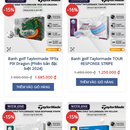
-15%
-16%
Banh golf Taylormade TP5x
Banh golf Taylormade TOUR
PIX Dragon [Phiên bản đặc
RESPONSE STRIPE
biệt 2024]
Giá
Giá
1.480.000
₫
1.250.000
₫
gốc
hiện
Giá
Giá
1.980.000
₫
1.685.000
₫
là:
tại
gốc
hiện
THÊM VÀO GIỎ HÀNG
1.480.000 ₫.
là:
là:
tại
THÊM VÀO GIỎ HÀNG
1.250
1.980.000 ₫.
là:
1.685.000 ₫.
-15%
-15%