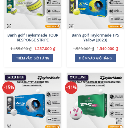
Banh golf Taylormade TOUR
Banh golf Taylormade TP5
RESPONSE STRIPE
Yellow [2023]
Giá
Giá
Giá
Giá
1.455.000
₫
1.237.000
₫
1.580.000
₫
1.340.000
₫
gốc
hiện
gốc
hiện
là:
tại
là:
tại
THÊM VÀO GIỎ HÀNG
THÊM VÀO GIỎ HÀNG
1.455.000 ₫.
là:
1.580.000 ₫.
là:
1.237.000 ₫.
1.340
-15%
-11%