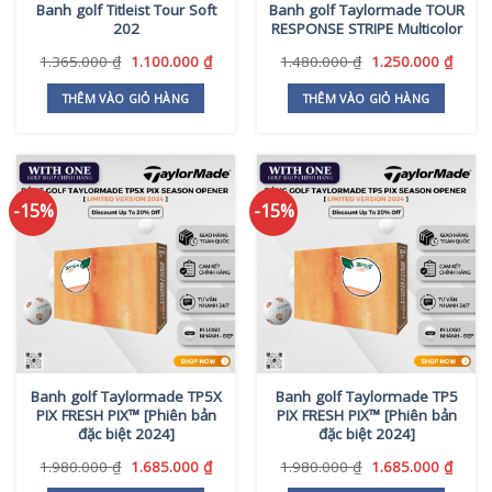
Banh golf Titleist Tour Soft
Banh golf Taylormade TOUR
202
RESPONSE STRIPE Multicolor
Giá
Giá
Giá
Giá
1.365.000
₫
1.100.000
₫
1.480.000
₫
1.250.000
₫
gốc
hiện
gốc
hiện
là:
tại
là:
tại
THÊM VÀO GIỎ HÀNG
THÊM VÀO GIỎ HÀNG
1.365.000 ₫.
là:
1.480.000 ₫.
là:
1.100.000 ₫.
1.250
-15%
-15%
Banh golf Taylormade TP5X
Banh golf Taylormade TP5
PIX FRESH PIX™ [Phiên bản
PIX FRESH PIX™ [Phiên bản
đặc biệt 2024]
đặc biệt 2024]
Giá
Giá
Giá
Giá
1.980.000
₫
1.685.000
₫
1.980.000
₫
1.685.000
₫
gốc
hiện
gốc
hiện