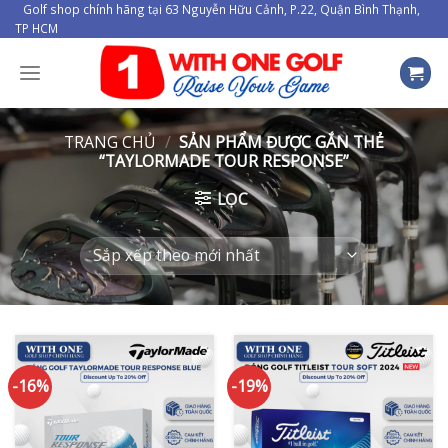
Skip
Golf shop chính hãng tại 63 Nguyễn Hữu Cảnh, P.22, Quận Bình Thạnh,
TP HCM
to
content
TRANG CHỦ
/
SẢN PHẨM ĐƯỢC GẮN THẺ
“TAYLORMADE TOUR RESPONSE”
LỌC
-16%
-19%