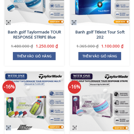
Banh golf Taylormade TOUR
Banh golf Titleist Tour Soft
RESPONSE STRIPE Blue
202
Giá
Giá
Giá
Giá
1.480.000
₫
1.250.000
₫
1.365.000
₫
1.100.000
₫
gốc
hiện
gốc
hiện
là:
tại
là:
tại
THÊM VÀO GIỎ HÀNG
THÊM VÀO GIỎ HÀNG
1.480.000 ₫.
là:
1.365.000 ₫.
là:
1.250.000 ₫.
1.100
-16%
-16%