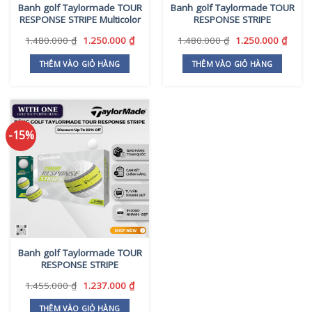
Banh golf Taylormade TOUR
Banh golf Taylormade TOUR
RESPONSE STRIPE Multicolor
RESPONSE STRIPE
Giá
Giá
Giá
Giá
1.480.000
₫
1.250.000
₫
1.480.000
₫
1.250.000
₫
gốc
hiện
gốc
hiện
là:
tại
là:
tại
THÊM VÀO GIỎ HÀNG
THÊM VÀO GIỎ HÀNG
1.480.000 ₫.
là:
1.480.000 ₫.
là:
1.250.000 ₫.
1.250
-15%
Banh golf Taylormade TOUR
RESPONSE STRIPE
Giá
Giá
1.455.000
₫
1.237.000
₫
gốc
hiện
là:
tại
THÊM VÀO GIỎ HÀNG