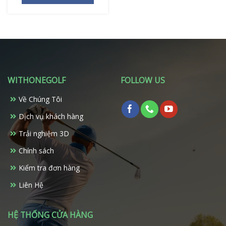
1.455.000 ₫.
là:
1.237.000 ₫.
WITHONEGOLF
FOLLOW US
Về Chúng Tôi
Dịch vụ khách hàng
Trải nghiệm 3D
Chính sách
Kiểm tra đơn hàng
Liên Hệ
HỆ THỐNG CỬA HÀNG