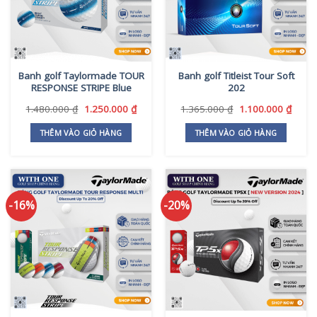
Banh golf Taylormade TOUR
Banh golf Titleist Tour Soft
RESPONSE STRIPE Blue
202
Giá
Giá
Giá
Giá
1.480.000
₫
1.250.000
₫
1.365.000
₫
1.100.000
₫
gốc
hiện
gốc
hiện
là:
tại
là:
tại
THÊM VÀO GIỎ HÀNG
THÊM VÀO GIỎ HÀNG
1.480.000 ₫.
là:
1.365.000 ₫.
là:
1.250.000 ₫.
1.100
-16%
-20%