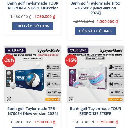
Banh golf Taylormade TOUR
Banh golf Taylormade TP5x
RESPONSE STRIPE Multicolor
– N76662 [New version
2024]
Giá
Giá
1.480.000
₫
1.250.000
₫
gốc
hiện
Giá
Giá
1.880.000
₫
1.500.000
₫
là:
tại
gốc
hiện
THÊM VÀO GIỎ HÀNG
1.480.000 ₫.
là:
là:
tại
THÊM VÀO GIỎ HÀNG
1.250.000 ₫.
1.880.000 ₫.
là:
1.500
-20%
-16%
Banh golf Taylormade TP5 –
Banh golf Taylormade TOUR
N76634 [New version 2024]
RESPONSE STRIPE
Giá
Giá
Giá
Giá
1.880.000
₫
1.500.000
₫
1.480.000
₫
1.250.000
₫
gốc
hiện
gốc
hiện