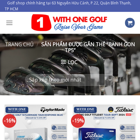
Skip
Golf shop chính hãng tại 63 Nguyễn Hữu Cảnh, P.22, Quận Bình Thạnh,
TP HCM
to
content
TRANG CHỦ
/
SẢN PHẨM ĐƯỢC GẮN THẺ “BANH GON
TP5”
LỌC
-16%
-19%