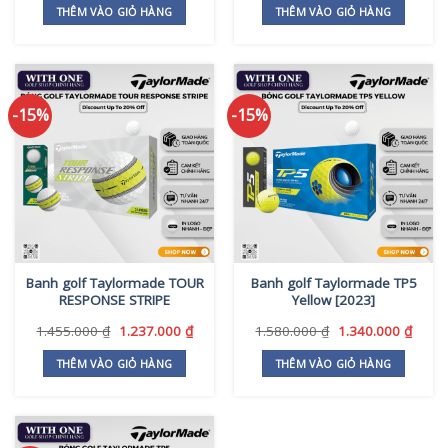
là:
tại
là:
tại
THÊM VÀO GIỎ HÀNG
THÊM VÀO GIỎ HÀNG
1.880.000 ₫.
là:
1.480.000 ₫.
là:
1.500.000 ₫.
1.250
-15%
-15%
Banh golf Taylormade TOUR
Banh golf Taylormade TP5
RESPONSE STRIPE
Yellow [2023]
Giá
Giá
Giá
Giá
1.455.000
₫
1.237.000
₫
1.580.000
₫
1.340.000
₫
gốc
hiện
gốc
hiện
là:
tại
là:
tại
THÊM VÀO GIỎ HÀNG
THÊM VÀO GIỎ HÀNG
1.455.000 ₫.
là:
1.580.000 ₫.
là:
1.237.000 ₫.
1.340