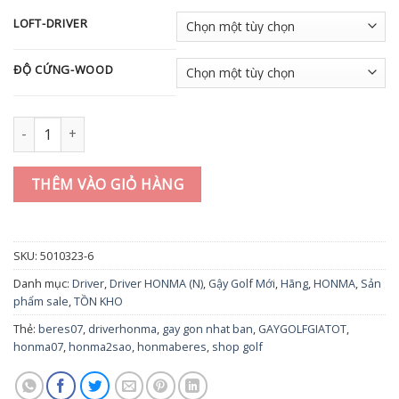
LOFT-DRIVER
ĐỘ CỨNG-WOOD
Gậy golf Driver HONMA BERES 07 2 Sao [2020] số lượng
THÊM VÀO GIỎ HÀNG
SKU:
5010323-6
Danh mục:
Driver
,
Driver HONMA (N)
,
Gậy Golf Mới
,
Hãng
,
HONMA
,
Sản
phẩm sale
,
TỒN KHO
Thẻ:
beres07
,
driverhonma
,
gay gon nhat ban
,
GAYGOLFGIATOT
,
honma07
,
honma2sao
,
honmaberes
,
shop golf