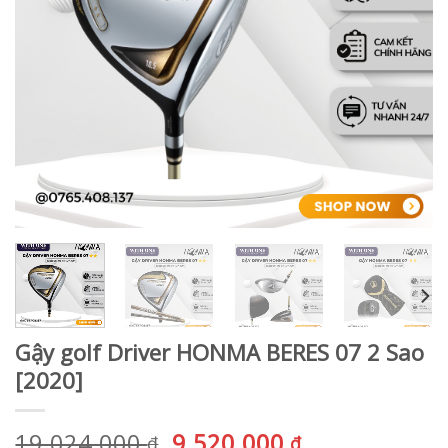
Gậy golf Driver HONMA BERES 07 2 Sao
[2020]
Giá
Giá
19.024.000
9.520.000
₫
₫