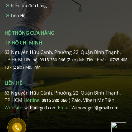
trang
Kiểm tra đơn hàng
sản
phẩm
Liên Hệ
HỆ THỐNG CỬA HÀNG
TP HỒ CHÍ MINH
63 Nguyễn Hữu Cảnh, Phường 22, Quận Bình Thạnh,
TP HCM
Liên hệ: 0915 380 066 (Zalo) Mr. Tiền.
Hoặc: 0765 408
137 (Zalo) Ms.Trân
LIÊN HỆ
63 Nguyễn Hữu Cảnh, Phường 22, Quận Bình Thạnh,
TP HCM
Hotline:
( Zalo, Viber) Mr.Tiền
0915 380 066
Website:
Email:
withonegolf.com
Withonegolf@gmail.com