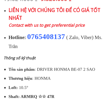
gốc
hiện
LIÊN HỆ VỚI CHÚNG TÔI ĐỂ CÓ GIÁ TỐT
là:
tại
NHẤT
19.024.000 ₫.
là:
9.520.000 ₫.
Contact with us to get preferential price
0765408137
Hotline:
( Zalo, Viber) Ms.
Trân
Thông số kỹ thuật
Tên sản phẩm
: DRIVER HONMA BE-07 2 SAO
Thương hiệu
: HONMA
Loft:
10.5°
Shaft: ARMRQ ☆☆ 47R