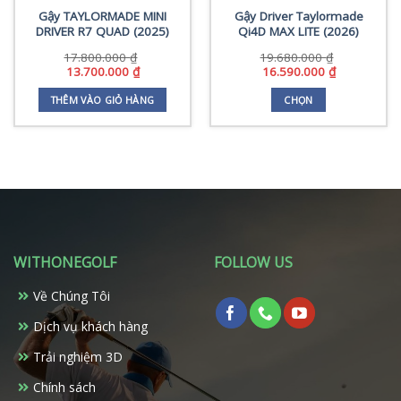
Gậy TAYLORMADE MINI
Gậy Driver Taylormade
DRIVER R7 QUAD (2025)
Qi4D MAX LITE (2026)
17.800.000
₫
19.680.000
₫
Giá
Giá
Giá
Giá
13.700.000
₫
16.590.000
₫
gốc
hiện
gốc
hiện
là:
tại
là:
tại
THÊM VÀO GIỎ HÀNG
CHỌN
17.800.000 ₫.
là:
19.680.000 ₫.
là:
Sản
13.700.000 ₫.
16.590.000 
phẩm
0 ₫.
này
có
nhiều
biến
thể.
Các
WITHONEGOLF
FOLLOW US
tùy
chọn
Về Chúng Tôi
có
Dịch vụ khách hàng
thể
được
Trải nghiệm 3D
chọn
trên
Chính sách