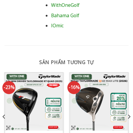
WithOneGolf
Bahama Golf
IOmic
SẢN PHẨM TƯƠNG TỰ
-23%
-16%