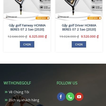
Gậy golf Fairway HONMA
Gậy golf Driver HONMA
BERES 07 2 Sao [2020]
BERES 07 2 Sao [2020]
Giá
Giá
Giá
Giá
12.644.000
₫
6.325.000
₫
19.024.000
₫
9.520.000
₫
gốc
hiện
gốc
hiện
là:
tại
là:
tại
CHỌN
CHỌN
12.644.000 ₫.
là:
19.024.000 ₫.
là:
Sản
Sản
6.325.000 ₫.
9.520
phẩm
phẩm
này
này
có
có
nhiều
nhiều
biến
biến
thể.
thể.
WITHONEGOLF
FOLLOW US
Các
Các
tùy
tùy
Về Chúng Tôi
chọn
chọn
có
có
Dịch vụ khách hàng
thể
thể