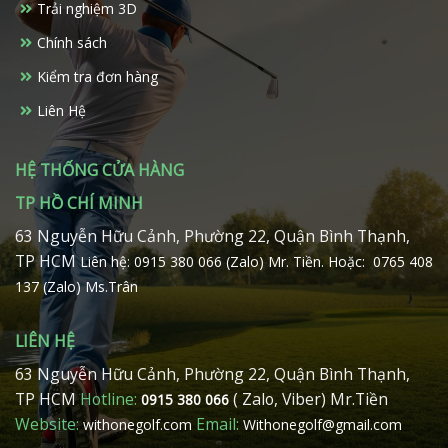
Trải nghiệm 3D
được
được
chọn
chọn
Chính sách
trên
trên
Kiểm tra đơn hàng
trang
trang
sản
sản
Liên Hệ
phẩm
phẩm
HỆ THỐNG CỬA HÀNG
TP HỒ CHÍ MINH
63 Nguyễn Hữu Cảnh, Phường 22, Quận Bình Thạnh,
TP HCM
Liên hệ: 0915 380 066 (Zalo) Mr. Tiền.
Hoặc: 0765 408
137 (Zalo) Ms.Trân
LIÊN HỆ
63 Nguyễn Hữu Cảnh, Phường 22, Quận Bình Thạnh,
TP HCM
Hotline:
( Zalo, Viber) Mr.Tiền
0915 380 066
Website:
Email:
withonegolf.com
Withonegolf@gmail.com