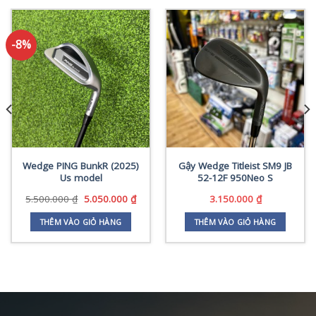
-8%
Wedge PING BunkR (2025)
Gậy Wedge Titleist SM9 JB
Us model
52-12F 950Neo S
Giá
Giá
5.500.000
₫
5.050.000
₫
3.150.000
₫
gốc
hiện
là:
tại
THÊM VÀO GIỎ HÀNG
THÊM VÀO GIỎ HÀNG
5.500.000 ₫.
là:
0.000 ₫.
5.050.000 ₫.