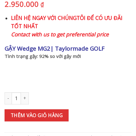
2.950.000
₫
LIÊN HỆ NGAY VỚI CHÚNGTÔI ĐỂ CÓ ƯU ĐÃI
TỐT NHẤT
Contact with us to get preferential price
GẬY Wedge MG2
| Taylormade GOLF
Tình trạng gậy: 92% so với gậy mới
Gậy Wedge Taylormade MG2 52° SB-09 MODUS3 TOUR 105S số 
THÊM VÀO GIỎ HÀNG