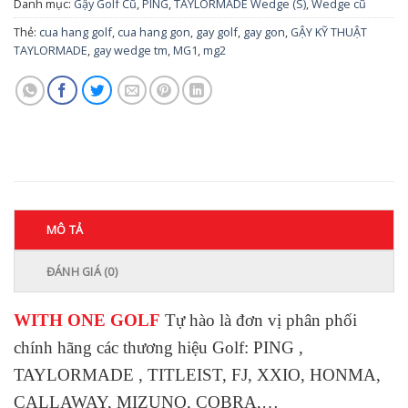
Danh mục:
Gậy Golf Cũ
,
PING
,
TAYLORMADE Wedge (S)
,
Wedge cũ
Thẻ:
cua hang golf
,
cua hang gon
,
gay golf
,
gay gon
,
GẬY KỸ THUẬT
TAYLORMADE
,
gay wedge tm
,
MG1
,
mg2
MÔ TẢ
ĐÁNH GIÁ (0)
WITH ONE GOLF
Tự hào là đơn vị phân phối
chính hãng các thương hiệu Golf: PING ,
TAYLORMADE , TITLEIST, FJ, XXIO, HONMA,
CALLAWAY, MIZUNO, COBRA,…