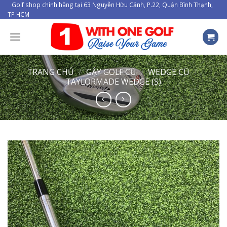
Skip
Golf shop chính hãng tại 63 Nguyễn Hữu Cảnh, P.22, Quận Bình Thạnh,
TP HCM
to
content
TRANG CHỦ
/
GẬY GOLF CŨ
/
WEDGE CŨ
/
TAYLORMADE WEDGE (S)