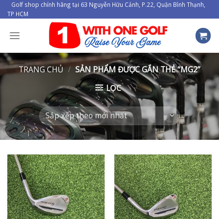
Skip
Golf shop chính hãng tại 63 Nguyễn Hữu Cảnh, P.22, Quận Bình Thạnh,
TP HCM
to
content
TRANG CHỦ
/
SẢN PHẨM ĐƯỢC GẮN THẺ “MG2”
LỌC