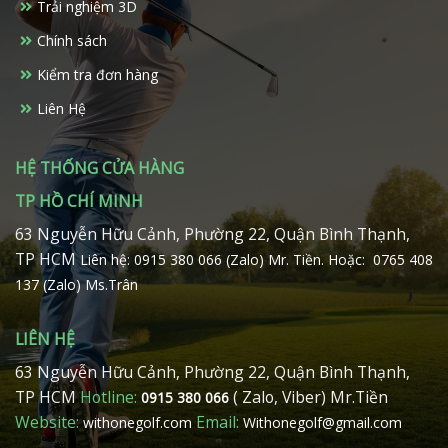
Trải nghiệm 3D
Chính sách
Kiểm tra đơn hàng
Liên Hệ
HỆ THỐNG CỬA HÀNG
TP HỒ CHÍ MINH
63 Nguyễn Hữu Cảnh, Phường 22, Quận Bình Thạnh,
TP HCM
Liên hệ: 0915 380 066 (Zalo) Mr. Tiền.
Hoặc: 0765 408
137 (Zalo) Ms.Trân
LIÊN HỆ
63 Nguyễn Hữu Cảnh, Phường 22, Quận Bình Thạnh,
TP HCM
Hotline:
( Zalo, Viber) Mr.Tiền
0915 380 066
Website:
Email:
withonegolf.com
Withonegolf@gmail.com