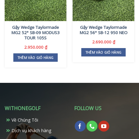
Gậy Wedge Taylormade
Gậy Wedge Taylormade
MG2 52° SB-09 MODUS3
MG2 56° SB-12 950 NEO
TOUR 105S
2.690.000
₫
2.950.000
₫
THÊM VÀO GIỎ HÀNG
THÊM VÀO GIỎ HÀNG
WITHONEGOLF
FOLLOW US
Về Chúng Tôi
Dịch vụ khách hàng