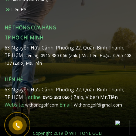
Liên Hệ
HỆ THỐNG CỬA HÀNG
TP HỒ CHÍ MINH
63 Nguyễn Hữu Cảnh, Phường 22, Quận Bình Thạnh,
TP HCM
Liên hệ: 0915 380 066 (Zalo) Mr. Tiền.
Hoặc: 0765 408
137 (Zalo) Ms.Trân
LIÊN HỆ
63 Nguyễn Hữu Cảnh, Phường 22, Quận Bình Thạnh,
TP HCM
Hotline:
( Zalo, Viber) Mr.Tiền
0915 380 066
Website:
Email:
withonegolf.com
Withonegolf@gmail.com
Copyright 2019 © WITH ONE GOLF