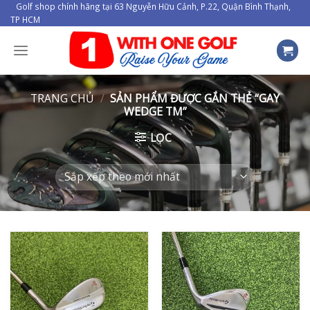
Skip
Golf shop chính hãng tại 63 Nguyễn Hữu Cảnh, P.22, Quận Bình Thạnh,
TP HCM
to
content
TRANG CHỦ
/
SẢN PHẨM ĐƯỢC GẮN THẺ “GAY
WEDGE TM”
LỌC