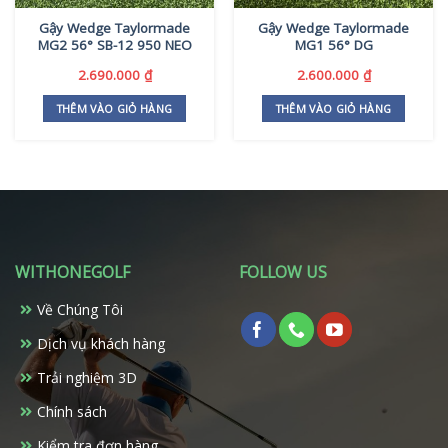
Gậy Wedge Taylormade
Gậy Wedge Taylormade
MG2 56° SB-12 950 NEO
MG1 56° DG
2.690.000
₫
2.600.000
₫
THÊM VÀO GIỎ HÀNG
THÊM VÀO GIỎ HÀNG
WITHONEGOLF
FOLLOW US
Về Chúng Tôi
Dịch vụ khách hàng
Trải nghiệm 3D
Chính sách
Kiểm tra đơn hàng