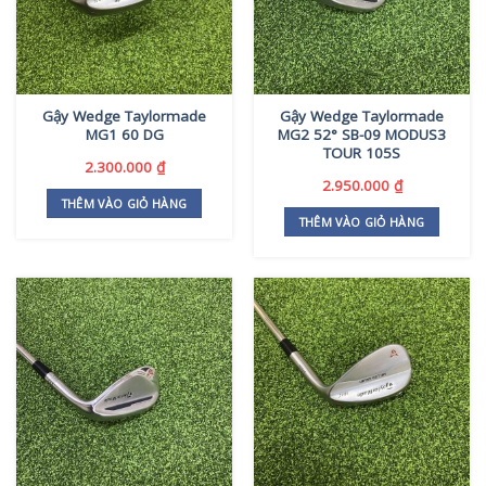
Gậy Wedge Taylormade
Gậy Wedge Taylormade
MG1 60 DG
MG2 52° SB-09 MODUS3
TOUR 105S
2.300.000
₫
2.950.000
₫
THÊM VÀO GIỎ HÀNG
THÊM VÀO GIỎ HÀNG