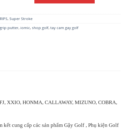
RIPS
,
Super Stroke
grip putter
,
iomic
,
shop golf
,
tay cam gay golf
IST, FJ, XXIO, HONMA, CALLAWAY, MIZUNO, COBRA,
ết cung cấp các sản phẩm Gậy Golf , Phụ kiện Golf