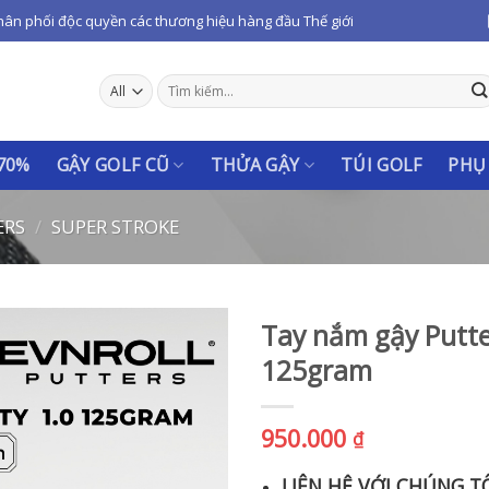
hân phối độc quyền các thương hiệu hàng đầu Thế giới
Tìm
kiếm:
 70%
GẬY GOLF CŨ
THỬA GẬY
TÚI GOLF
PHỤ
ERS
/
SUPER STROKE
Tay nắm gậy Putte
125gram
950.000
₫
LIÊN HỆ VỚI CHÚNG T