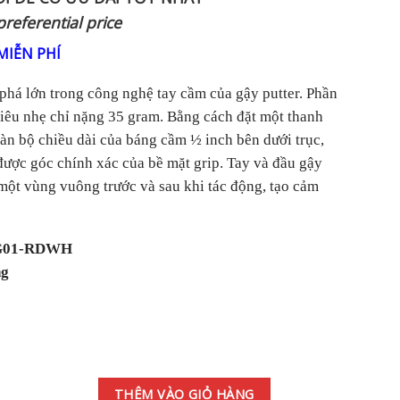
preferential price
MIỄN PHÍ
 phá lớn trong công nghệ tay cầm của gậy putter. Phần
siêu nhẹ chỉ nặng 35 gram. Bằng cách đặt một thanh
àn bộ chiều dài của báng cầm ½ inch bên dưới trục,
ược góc chính xác của bề mặt grip. Tay và đầu gậy
một vùng vuông trước và sau khi tác động, tạo cảm
GG01-RDWH
ng
y 1.0 Grip 125gram số lượng
THÊM VÀO GIỎ HÀNG