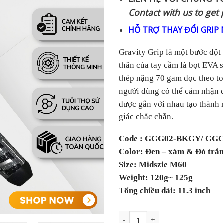
Contact with us to get 
HỖ TRỢ THAY ĐỔI GRIP 
Gravity Grip là một bước đột
thân của tay cầm là bọt EVA 
thép nặng 70 gam dọc theo to
người dùng có thể cảm nhận đ
được gắn với nhau tạo thành 
giác chắc chắn.
Code : GGG02-BKGY/ G
Color: Đen – xám & Đỏ trắ
Size: Midszie M60
Weight: 120g~ 125g
Tổng chiều dài: 11.3 inch
Tay nắm gậy Putter EVNROLL Gravit