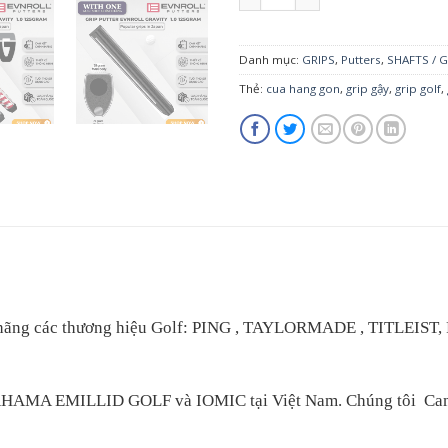
Danh mục:
GRIPS
,
Putters
,
SHAFTS / G
Thẻ:
cua hang gon
,
grip gậy
,
grip golf
,
nh hãng các thương hiệu Golf: PING , TAYLORMADE , TITLE
BAHAMA EMILLID GOLF và IOMIC tại Việt Nam. Chúng tôi Cam k