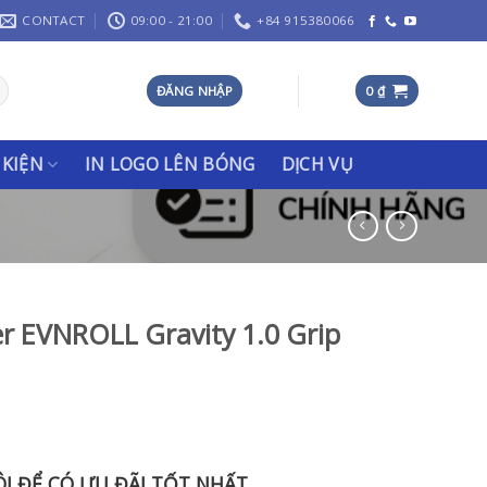
CONTACT
09:00 - 21:00
+84 915380066
ĐĂNG NHẬP
0
₫
 KIỆN
IN LOGO LÊN BÓNG
DỊCH VỤ
r EVNROLL Gravity 1.0 Grip
ÔI ĐỂ CÓ ƯU ĐÃI TỐT NHẤT