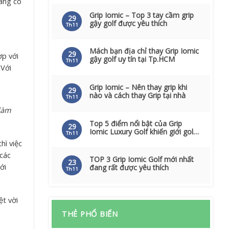
hàng có
Grip Iomic – Top 3 tay cầm grip
29
gậy golf được yêu thích
Th11
Mách bạn địa chỉ thay Grip Iomic
29
ợp với
gậy golf uy tín tại Tp.HCM
Th11
 Với
Grip Iomic – Nên thay grip khi
29
nào và cách thay Grip tại nhà
Th11
 làm
Top 5 điểm nổi bật của Grip
29
Iomic Luxury Golf khiến giới golf
Th11
sủng ái
hì việc
 các
TOP 3 Grip Iomic Golf mới nhất
23
ới
đang rất được yêu thích
Th11
ệt vời
THẺ PHỔ BIẾN