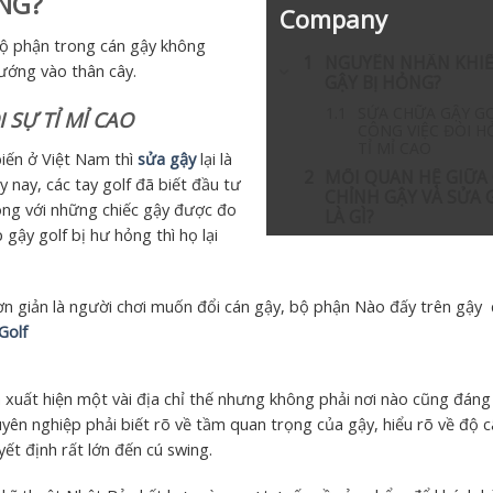
NG?
Company
 bộ phận trong cán gậy không
NGUYÊN NHÂN KHI
ướng vào thân cây.
GẬY BỊ HỎNG?
SỬA CHỮA GẬY GO
 SỰ TỈ MỈ CAO
CÔNG VIỆC ĐÒI H
TỈ MỈ CAO
iến ở Việt Nam thì
sửa gậy
lại là
MỐI QUAN HỆ GIỮA
y nay, các tay golf đã biết đầu tư
CHỈNH GẬY VÀ SỬA 
lòng với những chiếc gậy được đo
LÀ GÌ?
gậy golf bị hư hỏng thì họ lại
ơn giản là người chơi muốn đổi cán gậy, bộ phận Nào đấy trên gậy
Golf
xuất hiện một vài địa chỉ thế nhưng không phải nơi nào cũng đáng 
uyên nghiệp phải biết rõ về tầm quan trọng của gậy, hiểu rõ về độ 
ết định rất lớn đến cú swing.