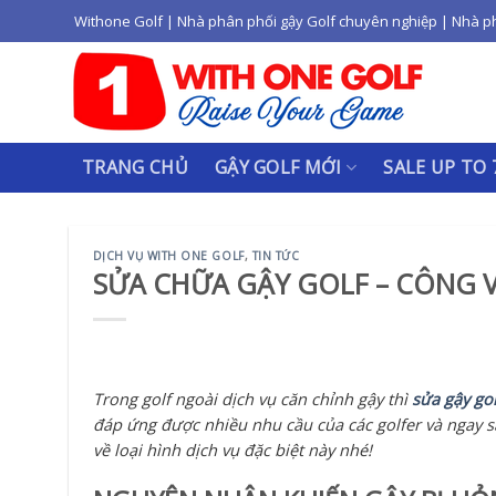
Skip
Withone Golf | Nhà phân phối gậy Golf chuyên nghiệp | Nhà p
to
content
TRANG CHỦ
GẬY GOLF MỚI
SALE UP TO
DỊCH VỤ WITH ONE GOLF
,
TIN TỨC
SỬA CHỮA GẬY GOLF – CÔNG VI
Trong golf ngoài dịch vụ căn chỉnh gậy thì
sửa gậy gol
đáp ứng được nhiều nhu cầu của các golfer và ngay s
về loại hình dịch vụ đặc biệt này nhé!