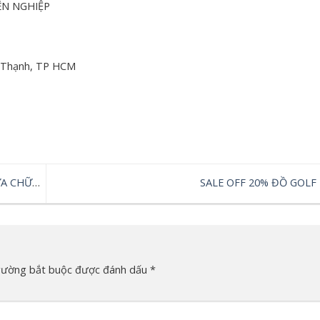
ÊN NGHIỆP
h Thạnh, TP HCM
ỬA CHỮA
SALE OFF 20% ĐỒ GOLF
rường bắt buộc được đánh dấu
*