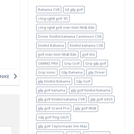
Bahama CV8
bộ gậy golf
công nghệ golf 3D
công nghệ golf màn hình Nhật Bản
Driver Emillid bahama Carlvinson CV8
Emillid Bahama
Emillid bahama CV8
golf màn hình Nhật Bản
golf thủ
GRAND PRIX
Grip Golf
Grip gậy golf
Grip Iomic
Gậy Bahama
gậy Driver
 NIKE
gậy Emillid Bahama
Gậy Golf
gậy golf bahama
gậy golf Emillid Bahama
gậy golf Emillid bahama CV8
gậy golf G425
gậy golf Grand Prix
gậy golf Nhật
Gậy golf Ping G425
gậy golf Taylormade Sim Max