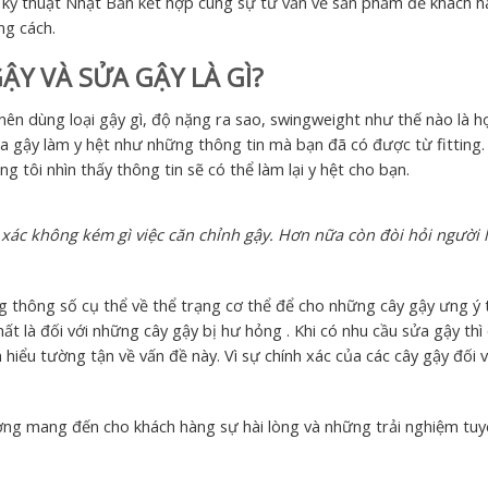
eo kỹ thuật Nhật Bản kết hợp cùng sự tư vấn về sản phẩm để khách 
ng cách.
ẬY VÀ SỬA GẬY LÀ GÌ?
n nên dùng loại gậy gì, độ nặng ra sao, swingweight như thế nào là h
a gậy làm y hệt như những thông tin mà bạn đã có được từ fitting.
 tôi nhìn thấy thông tin sẽ có thể làm lại y hệt cho bạn.
nh xác không kém gì việc căn chỉnh gậy. Hơn nữa còn đòi hỏi người
 thông số cụ thể về thể trạng cơ thể để cho những cây gậy ưng ý t
t là đối với những cây gậy bị hư hỏng . Khi có nhu cầu sửa gậy thì
m hiểu tường tận về vấn đề này. Vì sự chính xác của các cây gậy đối v
ượng mang đến cho khách hàng sự hài lòng và những trải nghiệm tuy