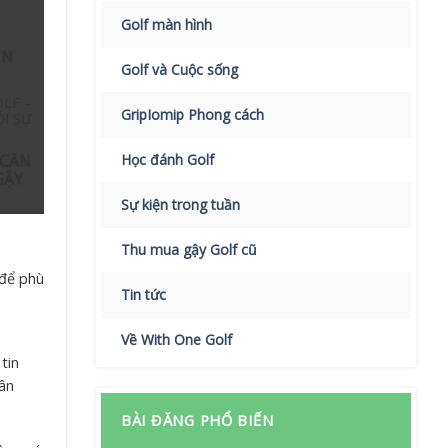
Golf màn hình
ẾN
Golf và Cuộc sống
LF –
GripIomip Phong cách
ỎI SỰ
Học đánh Golf
 CĂN
GẬY
Sự kiện trong tuần
Thu mua gậy Golf cũ
 để phù
Tin tức
Về With One Golf
tin
cân
BÀI ĐĂNG PHỔ BIẾN