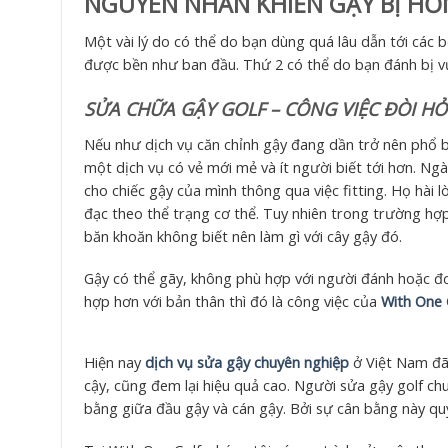
NGUYÊN NHÂN KHIẾN GẬY BỊ HỎ
Một vài lý do có thể do bạn dùng quá lâu dẫn tới các
được bền như ban đầu. Thứ 2 có thể do bạn đánh bị v
SỬA CHỮA GẬY GOLF – CÔNG VIỆC ĐÒI HỎI
Nếu như dịch vụ căn chỉnh gậy đang dần trở nên phổ b
một dịch vụ có vẻ mới mẻ và ít người biết tới hơn. Ngà
cho chiếc gậy của mình thông qua việc fitting. Họ hài 
đạc theo thể trạng cơ thể. Tuy nhiên trong trường hợp 
băn khoăn không biết nên làm gì với cây gậy đó.
Gậy có thể gãy, không phù hợp với người đánh hoặc đ
hợp hơn với bản thân thì đó là công việc của
With One 
Hiện nay
dịch vụ sửa gậy chuyên nghiệp
ở Việt Nam đã 
cậy, cũng đem lại hiệu quả cao. Người sửa gậy golf ch
bằng giữa đầu gậy và cán gậy. Bởi sự cân bằng này quy