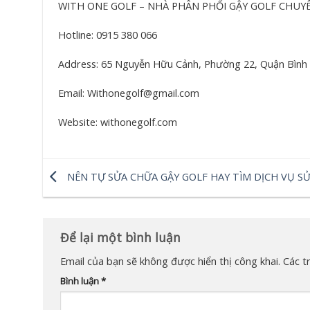
WITH ONE GOLF – NHÀ PHÂN PHỐI GẬY GOLF CHUY
Hotline: 0915 380 066
Address: 65 Nguyễn Hữu Cảnh, Phường 22, Quận Bìn
Email: Withonegolf@gmail.com
Website: withonegolf.com
NÊN TỰ SỬA CHỮA GẬY GOLF HAY TÌM DỊCH VỤ S
GẬY GOLF THEO KỸ THUẬT NHẬT BẢN?
Để lại một bình luận
Email của bạn sẽ không được hiển thị công khai.
Các t
Bình luận
*