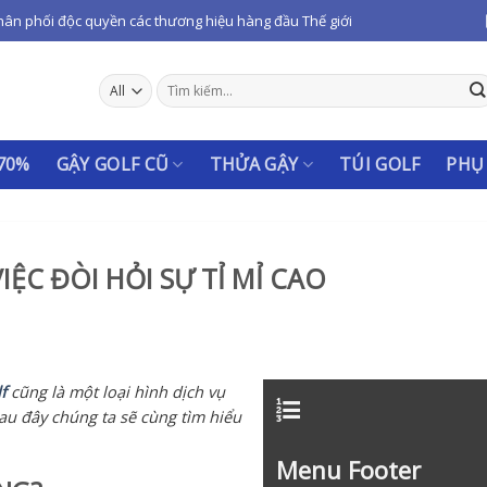
hân phối độc quyền các thương hiệu hàng đầu Thế giới
Tìm
kiếm:
 70%
GẬY GOLF CŨ
THỬA GẬY
TÚI GOLF
PHỤ
ỆC ĐÒI HỎI SỰ TỈ MỈ CAO
f
cũng là một loại hình dịch vụ
au đây chúng ta sẽ cùng tìm hiểu
Menu Footer