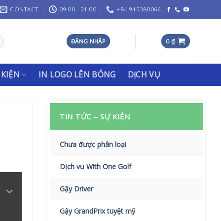
CONTACT
09:00 - 21:00
+84 915380066
ĐĂNG NHẬP
0
₫
 KIỆN
IN LOGO LÊN BÓNG
DỊCH VỤ
TIN TỨC – SỰ KIỆN
Chưa được phân loại
Dịch vụ With One Golf
Gậy Driver
Gậy GrandPrix tuyệt mỹ