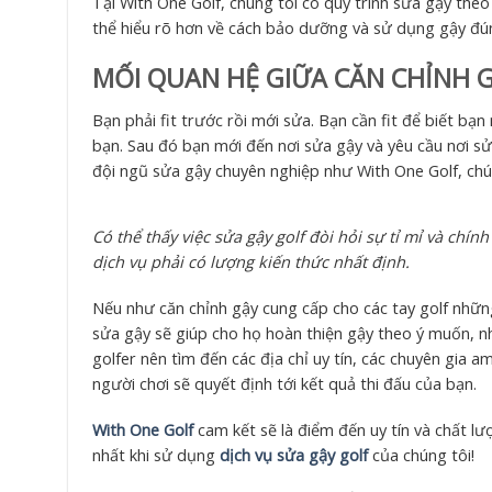
Tại With One Golf, chúng tôi có quy trình sửa gậy th
thể hiểu rõ hơn về cách bảo dưỡng và sử dụng gậy đú
MỐI QUAN HỆ GIỮA CĂN CHỈNH G
Bạn phải fit trước rồi mới sửa. Bạn cần fit để biết bạ
bạn. Sau đó bạn mới đến nơi sửa gậy và yêu cầu nơi sử
đội ngũ sửa gậy chuyên nghiệp như With One Golf, chúng
Có thể thấy việc sửa gậy golf đòi hỏi sự tỉ mỉ và chí
dịch vụ phải có lượng kiến thức nhất định.
Nếu như căn chỉnh gậy cung cấp cho các tay golf những
sửa gậy sẽ giúp cho họ hoàn thiện gậy theo ý muốn, nhấ
golfer nên tìm đến các địa chỉ uy tín, các chuyên gia a
người chơi sẽ quyết định tới kết quả thi đấu của bạn.
With One Golf
cam kết sẽ là điểm đến uy tín và chất l
nhất khi sử dụng
dịch vụ sửa gậy golf
của chúng tôi!