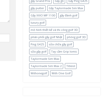
gậy Grand Prix
Gậy gỗ
Gậy Ping G425
gậy putter
Gậy Taylormade Sim Max
Gậy XXIO MP 1100
gậy đánh golf
luxury golf
mô hình thiết kế và thi công golf 3D
phân phối gậy golf Nhật
phòng golf 3D
Ping G425
sửa chữa gậy golf
sữa gậy golf
Tay cầm Grip Iomic
Taylormade Sim Max
Taylormade Sim Max 2
Titleist
Withonegolf
With One Golf