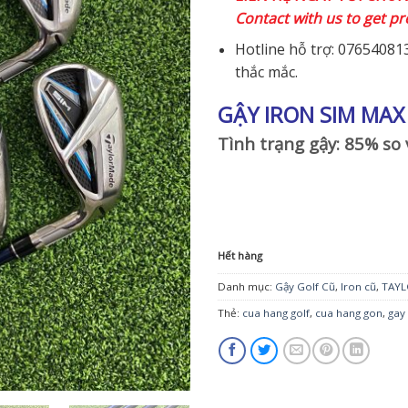
Contact with us to get pr
Hotline hỗ trợ: 076540813
thắc mắc.
GẬY IRON SIM MA
Tình trạng gậy: 85% so 
Hết hàng
Danh mục:
Gậy Golf Cũ
,
Iron cũ
,
TAY
Thẻ:
cua hang golf
,
cua hang gon
,
gay 