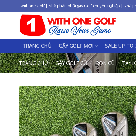
Skip
Withone Golf | Nhà phân phối gậy Golf chuyên nghiệp | Nhà p
to
content
TRANG CHỦ
GẬY GOLF MỚI
SALE UP TO
TRANG CHỦ
/
GẬY GOLF CŨ
/
IRON CŨ
/
TAYLO