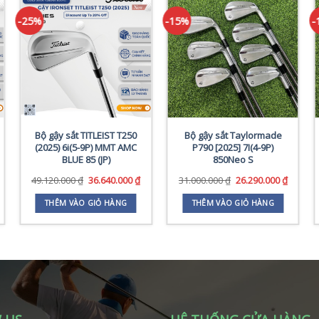
-25%
-15%
-
Bộ gậy sắt TITLEIST T250
Bộ gậy sắt Taylormade
(2025) 6i(5-9P) MMT AMC
P790 [2025] 7I(4-9P)
BLUE 85 (JP)
850Neo S
iá
Giá
Giá
Giá
Giá
49.120.000
₫
36.640.000
₫
31.000.000
₫
26.290.000
₫
iện
gốc
hiện
gốc
hiện
i
là:
tại
là:
tại
THÊM VÀO GIỎ HÀNG
THÊM VÀO GIỎ HÀNG
:
49.120.000 ₫.
là:
31.000.000 ₫.
là:
4.600.000 ₫.
36.640.000 ₫.
26.290.