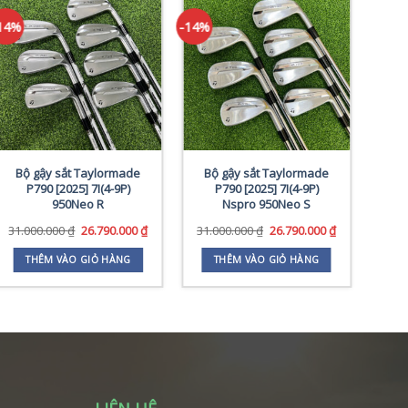
14%
-14%
-10%
Bộ gậy sắt Taylormade
Bộ gậy sắt Taylormade
Bộ 
P790 [2025] 7I(4-9P)
P790 [2025] 7I(4-9P)
[20
950Neo R
Nspro 950Neo S
29.
Giá
Giá
Giá
Giá
31.000.000
₫
26.790.000
₫
31.000.000
₫
26.790.000
₫
gốc
hiện
gốc
hiện
là:
tại
là:
tại
THÊM VÀO GIỎ HÀNG
THÊM VÀO GIỎ HÀNG
31.000.000 ₫.
là:
31.000.000 ₫.
là:
000 ₫.
26.790.000 ₫.
26.790.000 ₫.