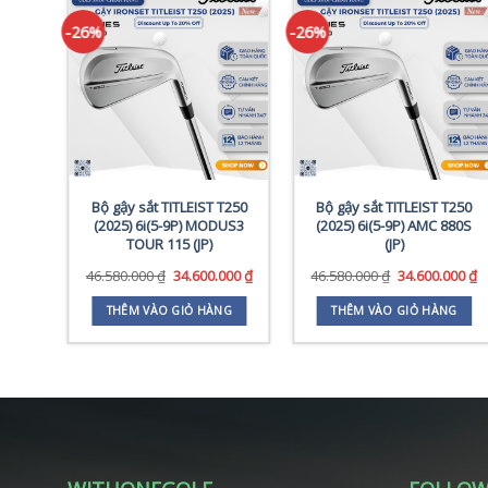
-26%
-26%
ade
Bộ gậy sắt TITLEIST T250
Bộ gậy sắt TITLEIST T250
P)
(2025) 6i(5-9P) MODUS3
(2025) 6i(5-9P) AMC 880S
TOUR 115 (JP)
(JP)
Giá
Giá
Giá
G
46.580.000
₫
34.600.000
₫
46.580.000
₫
34.600.000
₫
gốc
hiện
gốc
h
là:
tại
là:
tạ
G
THÊM VÀO GIỎ HÀNG
THÊM VÀO GIỎ HÀNG
46.580.000 ₫.
là:
46.580.000 ₫.
là
34.600.000 ₫.
3