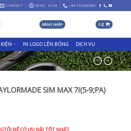
CONTACT
09:00 - 21:00
+84 915380066
ĐĂNG NHẬP
0
₫
 KIỆN
IN LOGO LÊN BÓNG
DỊCH VỤ
 TAYLORMADE SIM MAX 7I(5-9;PA)
NGTÔI ĐỂ CÓ ƯU ĐÃI TỐT NHẤT