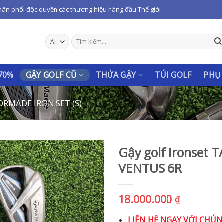
hân phối độc quyền các thương hiệu hàng đầu Thế giới
Tìm
kiếm:
 70%
GẬY GOLF CŨ
THỬA GẬY
TÚI GOLF
PHỤ
RMADE IRON SET (S)
Gậy golf Ironset
VENTUS 6R
18.000.000
₫
LIÊN HỆ NGAY VỚI CHÚ