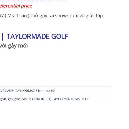
eferential price
7 ( Ms. Trân ) thử gậy tại showroom và giải đáp
X | TAYLORMADE GOLF
với gậy mới
LORMADE
,
TAYLORMADE Iron set (S)
golf
,
gay gon
,
SIM MAX IRONSET
,
TAYLORMADE SIM MAX