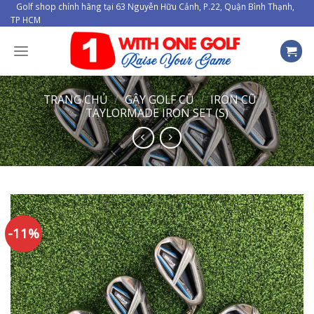
Skip
Golf shop chính hãng tại 63 Nguyễn Hữu Cảnh, P.22, Quận Bình Thạnh,
TP HCM
to
content
TRANG CHỦ
/
GẬY GOLF CŨ
/
IRON CŨ
/
TAYLORMADE IRON SET (S)
-11%