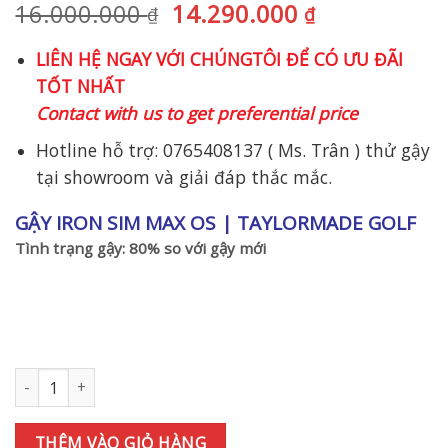
Giá
Giá
16.000.000
14.290.000
₫
₫
gốc
hiện
LIÊN HỆ NGAY VỚI CHÚNGTÔI ĐỂ CÓ ƯU ĐÃI
là:
tại
TỐT NHẤT
16.000.000 ₫.
là:
Contact with us to get preferential price
14.290.000 
Hotline hỗ trợ: 0765408137 ( Ms. Trân ) thử gậy
tại showroom và giải đáp thắc mắc.
GẬY IRON SIM MAX OS | TAYLORMADE GOLF
Tình trạng gậy: 80% so với gậy mới
Gậy golf Ironset TAYLORMADE SIM MAX OS 7I(6-9;PAS) TM60 R s
THÊM VÀO GIỎ HÀNG