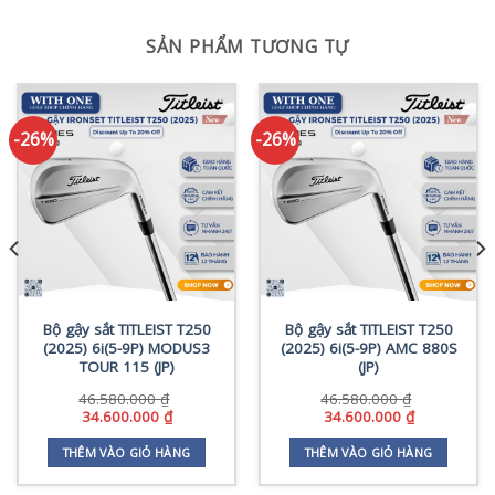
SẢN PHẨM TƯƠNG TỰ
-26%
-26%
Bộ gậy sắt TITLEIST T250
Bộ gậy sắt TITLEIST T250
(2025) 6i(5-9P) MODUS3
(2025) 6i(5-9P) AMC 880S
TOUR 115 (JP)
(JP)
46.580.000
₫
46.580.000
₫
Giá
Giá
Giá
Giá
34.600.000
₫
34.600.000
₫
gốc
hiện
gốc
hiện
là:
tại
là:
tại
THÊM VÀO GIỎ HÀNG
THÊM VÀO GIỎ HÀNG
46.580.000 ₫.
là:
46.580.000 ₫.
là:
34.600.000 ₫.
34.600.000 