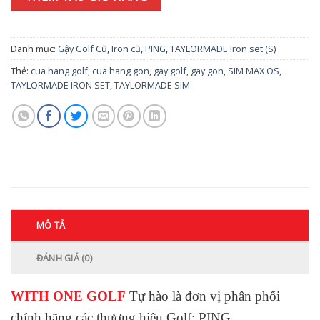
Danh mục:
Gậy Golf Cũ
,
Iron cũ
,
PING
,
TAYLORMADE Iron set (S)
Thẻ:
cua hang golf
,
cua hang gon
,
gay golf
,
gay gon
,
SIM MAX OS
,
TAYLORMADE IRON SET
,
TAYLORMADE SIM
MÔ TẢ
ĐÁNH GIÁ (0)
WITH ONE GOLF
Tự hào là đơn vị phân phối
chính hãng các thương hiệu Golf: PING ,