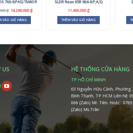
S 7I(6-9;PAS) TM60 R
SLDR Reax 65R 9I(4-9;P;A;S)
2
Giá
Giá
.000
₫
14.290.000
₫
11.490.000
₫
gốc
hiện
là:
tại
M VÀO GIỎ HÀNG
THÊM VÀO GIỎ HÀNG
T
16.000.000 ₫.
là:
14.290.000 ₫.
 US
HỆ THỐNG CỬA HÀNG
TP HỒ CHÍ MINH
63 Nguyễn Hữu Cảnh, Phường 
Bình Thạnh, TP HCM
Liên hệ: 
066 (Zalo) Mr. Tiền.
Hoặc: 0765
(Zalo) Ms.Trân