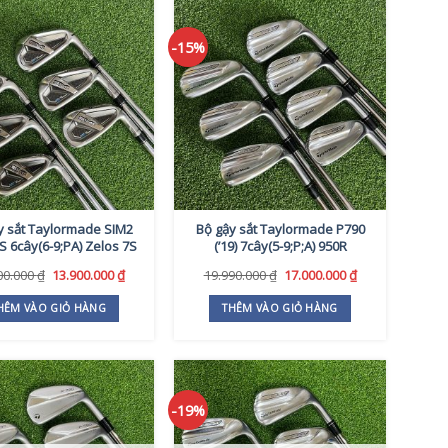
-15%
y sắt Taylormade SIM2
Bộ gậy sắt Taylormade P790
 6cây(6-9;PA) Zelos 7S
(’19) 7cây(5-9;P;A) 950R
Giá
Giá
Giá
Giá
00.000
₫
13.900.000
₫
19.990.000
₫
17.000.000
₫
gốc
hiện
gốc
hiện
là:
tại
là:
tại
HÊM VÀO GIỎ HÀNG
THÊM VÀO GIỎ HÀNG
16.000.000 ₫.
là:
19.990.000 ₫.
là:
13.900.000 ₫.
17.000.000 ₫.
-19%