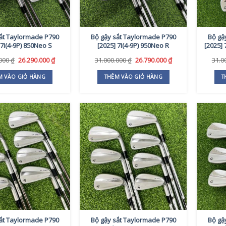
ắt Taylormade P790
Bộ gậy sắt Taylormade P790
Bộ gậ
 7I(4-9P) 850Neo S
[2025] 7I(4-9P) 950Neo R
[2025] 
Giá
Giá
Giá
Giá
.000
₫
26.290.000
₫
31.000.000
₫
26.790.000
₫
31.0
gốc
hiện
gốc
hiện
là:
tại
là:
tại
M VÀO GIỎ HÀNG
THÊM VÀO GIỎ HÀNG
T
31.000.000 ₫.
là:
31.000.000 ₫.
là:
26.290.000 ₫.
26.790.000 ₫.
ắt Taylormade P790
Bộ gậy sắt Taylormade P790
Bộ gậ