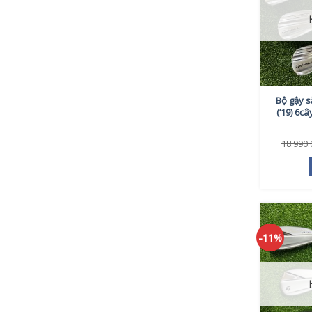
Bộ gậy s
(’19) 6câ
18.990
-11%