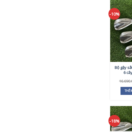
-10%
Bộ gậy sắ
6 câ
16.690
THÊ
-18%