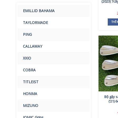
(2023) 7câ
EMILLID BAHAMA
THÊ
TAYLORMADE
PING
CALLAWAY
XXIO
COBRA
TITLEIST
HONMA
Bộ gậy s
(’21) 
MIZUNO
IOMIC Grips