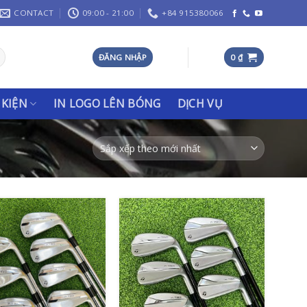
CONTACT
09:00 - 21:00
+84 915380066
ĐĂNG NHẬP
0
₫
 KIỆN
IN LOGO LÊN BÓNG
DỊCH VỤ