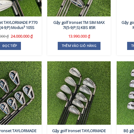
set TAYLORMADE P770
Gậy golf Ironset TM SIM MAX
Gậy go
I(4-9;P) Modus³ 105S
7I(5-9;P;S) KBS 85R
Giá
Giá
.000
₫
24.000.000
₫
13.990.000
₫
gốc
hiện
là:
tại
ĐỌC TIẾP
THÊM VÀO GIỎ HÀNG
T
27.000.000 ₫.
là:
24.000.000 ₫.
 Ironset TAYLORMADE
Gậy golf Ironset TAYLORMADE
Bộ gậ