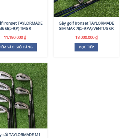
lf Ironset TAYLORMADE
Gậy golf Ironset TAYLORMADE
M6 6I(5-9;P) TM6 R
SIM MAX 7I(5-9;PA) VENTUS 6R
11.190.000
₫
18.000.000
₫
HÊM VÀO GIỎ HÀNG
ĐỌC TIẾP
y sắt TAYLORMADE M1