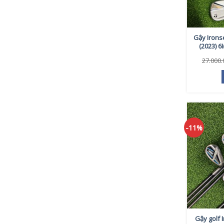
Gậy Iron
(2023) 6
27.000
-11%
Gậy golf