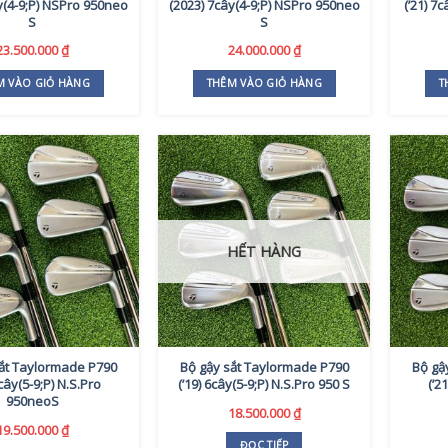
y(4-9;P) NSPro 950neo
(2023) 7cây(4-9;P) NSPro 950neo
(’21) 7
S
S
23.500.000
₫
24.000.000
₫
M VÀO GIỎ HÀNG
THÊM VÀO GIỎ HÀNG
T
HẾT HÀNG
ắt Taylormade P790
Bộ gậy sắt Taylormade P790
Bộ gậ
6cây(5-9;P) N.S.Pro
(’19) 6cây(5-9;P) N.S.Pro 950 S
(’2
950neoS
18.500.000
₫
19.500.000
₫
ĐỌC TIẾP