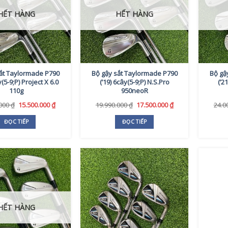
HẾT HÀNG
HẾT HÀNG
ắt Taylormade P790
Bộ gậy sắt Taylormade P790
Bộ gậ
y(5-9;P) Project X 6.0
(’19) 6cây(5-9;P) N.S.Pro
(’2
110g
950neoR
Giá
Giá
Giá
Giá
.000
₫
15.500.000
₫
19.990.000
₫
17.500.000
₫
24.0
gốc
hiện
gốc
hiện
là:
tại
là:
tại
ĐỌC TIẾP
ĐỌC TIẾP
18.990.000 ₫.
là:
19.990.000 ₫.
là:
15.500.000 ₫.
17.500.000 ₫.
HẾT HÀNG