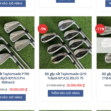
M VÀO GIỎ HÀNG
T
-5%
-11%
ắt Taylormade P790
Bộ gậy sắt Taylormade Qi10
Bộ gậ
6cây(5-9;P) N.S.Pro
7cây(6-9;P;A;S) ZELOS 7S
(’19) 
950neoS
Giá
Giá
27.990.000
₫
26.500.000
₫
18.5
gốc
hiện
Giá
Giá
.000
₫
18.000.000
₫
là:
tại
gốc
hiện
THÊM VÀO GIỎ HÀNG
27.990.000 ₫.
là:
là:
tại
M VÀO GIỎ HÀNG
26.500.000 ₫.
19.590.000 ₫.
là:
18.000.000 ₫.