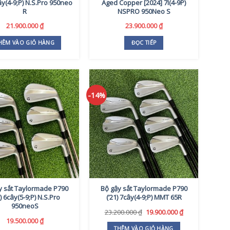
cây(4-9;P) N.S.Pro 950neo
Aged Copper [2024] 7I(4-9P)
R
NSPRO 950Neo S
21.900.000
₫
23.900.000
₫
HÊM VÀO GIỎ HÀNG
ĐỌC TIẾP
-14%
y sắt Taylormade P790
Bộ gậy sắt Taylormade P790
1) 6cây(5-9;P) N.S.Pro
(’21) 7cây(4-9;P) MMT 65R
950neoS
Giá
Giá
23.200.000
₫
19.900.000
₫
gốc
hiện
19.500.000
₫
là:
tại
THÊM VÀO GIỎ HÀNG