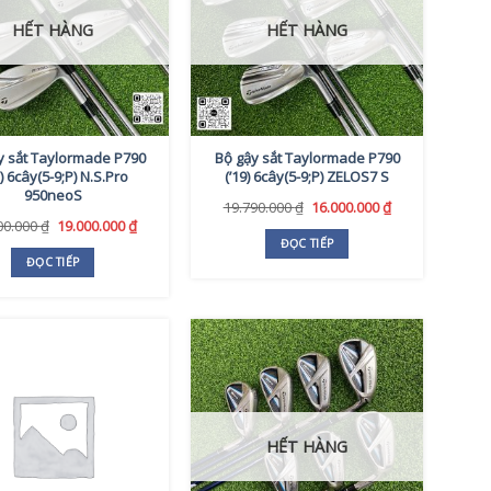
HẾT HÀNG
HẾT HÀNG
y sắt Taylormade P790
Bộ gậy sắt Taylormade P790
1) 6cây(5-9;P) N.S.Pro
(’19) 6cây(5-9;P) ZELOS7 S
950neoS
Giá
Giá
19.790.000
₫
16.000.000
₫
gốc
hiện
Giá
Giá
00.000
₫
19.000.000
₫
là:
tại
gốc
hiện
ĐỌC TIẾP
19.790.000 ₫.
là:
là:
tại
ĐỌC TIẾP
16.000.000 ₫.
24.000.000 ₫.
là:
19.000.000 ₫.
HẾT HÀNG