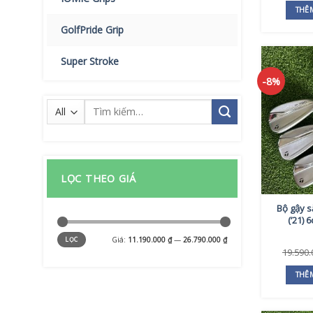
THÊ
GolfPride Grip
Super Stroke
-8%
Tìm
kiếm:
LỌC THEO GIÁ
Bộ gậy s
(’21) 
Giá
Giá
Giá:
11.190.000 ₫
—
26.790.000 ₫
LỌC
tối
tối
thiểu
đa
19.590
THÊ