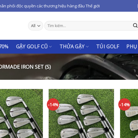
hân phối độc quyền các thương hiệu hàng đầu Thế giới
Tìm
kiếm:
 70%
GẬY GOLF CŨ
THỬA GẬY
TÚI GOLF
PHỤ
RMADE IRON SET (S)
-14%
-14%