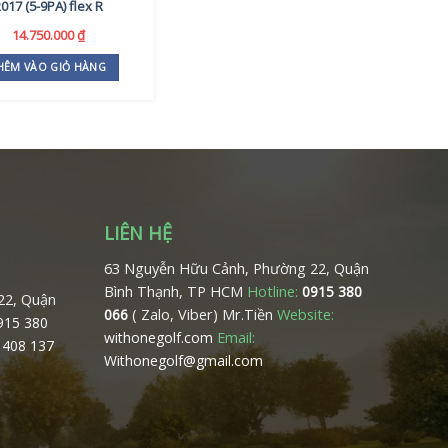
017 (5-9PA) flex R
14.750.000
₫
HÊM VÀO GIỎ HÀNG
LIÊN HỆ
63 Nguyễn Hữu Cảnh, Phường 22, Quận
Bình Thạnh, TP HCM
Hotline:
0915 380
22, Quận
( Zalo, Viber) Mr.Tiền
Website:
066
0915 380
Email:
withonegolf.com
 408 137
Withonegolf@gmail.com