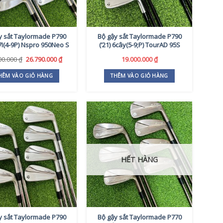
y sắt Taylormade P790
Bộ gậy sắt Taylormade P790
7I(4-9P) Nspro 950Neo S
(’21) 6cây(5-9;P) TourAD 95S
Giá
Giá
00.000
₫
26.790.000
₫
19.000.000
₫
gốc
hiện
là:
tại
HÊM VÀO GIỎ HÀNG
THÊM VÀO GIỎ HÀNG
31.000.000 ₫.
là:
26.790.000 ₫.
HẾT HÀNG
y sắt Taylormade P790
Bộ gậy sắt Taylormade P770