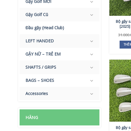
Gậy Golf MỚI
Gậy Golf Cũ
Bộ gậy s
[2025]
Đầu gậy (Head Club)
31.000
LEFT HANDED
THÊ
GẬY NỮ – TRẺ EM
SHAFTS / GRIPS
BAGS – SHOES
Accessories
HÃNG
Bộ gậy s