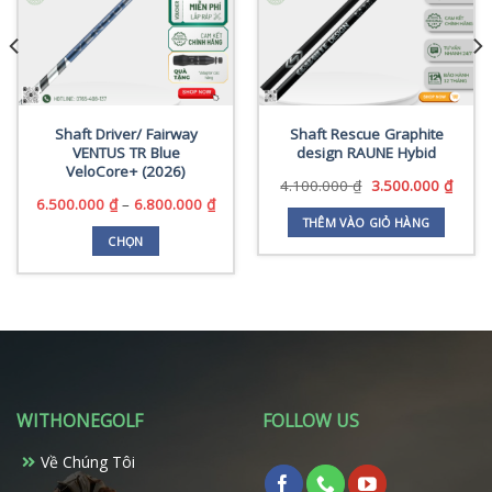
Shaft Driver/ Fairway
Shaft Rescue Graphite
VENTUS TR Blue
design RAUNE Hybid
VeloCore+ (2026)
Giá
Giá
4.100.000
₫
3.500.000
₫
gốc
hiện
Khoảng
6.500.000
₫
–
6.800.000
₫
là:
tại
giá:
THÊM VÀO GIỎ HÀNG
4.100.000 ₫.
là:
từ
CHỌN
3.500
6.500.000 ₫
Sản
đến
phẩm
6.800.000 ₫
này
có
nhiều
biến
thể.
WITHONEGOLF
FOLLOW US
Các
tùy
Về Chúng Tôi
chọn