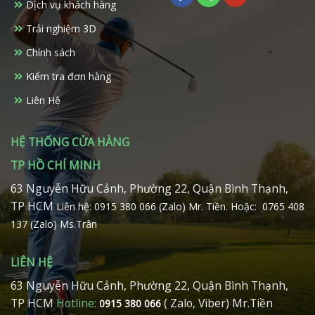
có
Dịch vụ khách hàng
thể
Trải nghiệm 3D
được
chọn
Chính sách
trên
Kiểm tra đơn hàng
trang
sản
Liên Hệ
phẩm
HỆ THỐNG CỬA HÀNG
TP HỒ CHÍ MINH
63 Nguyễn Hữu Cảnh, Phường 22, Quận Bình Thạnh,
TP HCM
Liên hệ: 0915 380 066 (Zalo) Mr. Tiền.
Hoặc: 0765 408
137 (Zalo) Ms.Trân
LIÊN HỆ
63 Nguyễn Hữu Cảnh, Phường 22, Quận Bình Thạnh,
TP HCM
Hotline:
( Zalo, Viber) Mr.Tiền
0915 380 066