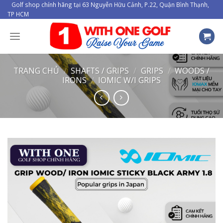
Skip
Golf shop chính hãng tại 63 Nguyễn Hữu Cảnh, P.22, Quận Bình Thạnh,
TP HCM
to
content
TRANG CHỦ
/
SHAFTS / GRIPS
/
GRIPS
/
WOODS /
IRONS
/
IOMIC W/I GRIPS