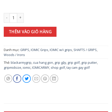
Tay nắm gậy Grip IOmic Sticky Black Army 1.8 số lượng
THÊM VÀO GIỎ HÀNG
Danh mục:
GRIPS
,
IOMIC Grips
,
IOMIC w/i grips
,
SHAFTS / GRIPS
,
Woods / Irons
Thẻ:
blackarmygrip
,
cua hang gon
,
grip gậy
,
grip golf
,
grip putter
,
gripmidsize
,
iomic
,
IOMICARMY
,
shop golf
,
tay cam gay golf