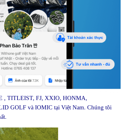
ADE , TITLEIST, FJ, XXIO, HONMA,
D GOLF và IOMIC tại Việt Nam. Chúng tôi
ất.