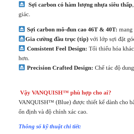
Sợi carbon có hàm lượng nhựa siêu thấp
giác.
Sợi carbon mô-đun cao 46T & 40T:
mang 
Gia cường đầu trục (tip)
với lớp sợi đặt gó
Consistent Feel Design:
Tối thiểu hóa khác
hơn.
Precision Crafted Design:
Chế tác độ dung
Vậy
VANQUISH™
phù hợp cho ai?
VANQUISH™ (Blue) được thiết kế dành cho bất k
ổn định và độ chính xác cao.
Thông số kỹ thuật chi tiết: