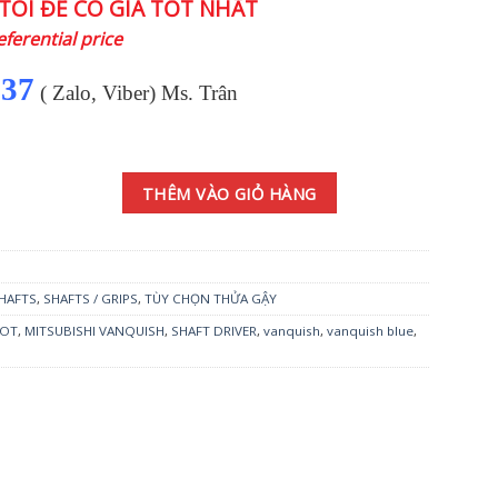
TÔI ĐỂ CÓ GIÁ TỐT NHẤT
6.900.000 ₫.
eferential price
137
( Zalo, Viber) Ms. Trân
UISH™ (Blue) số lượng
THÊM VÀO GIỎ HÀNG
HAFTS
,
SHAFTS / GRIPS
,
TÙY CHỌN THỬA GẬY
TOT
,
MITSUBISHI VANQUISH
,
SHAFT DRIVER
,
vanquish
,
vanquish blue
,