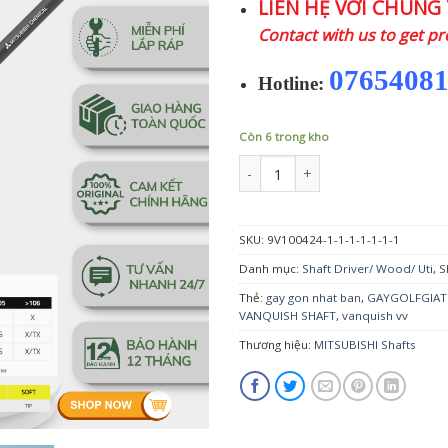
LIÊN HỆ VỚI CHÚNG 
Contact with us to get pr
0765408
Hotline:
Còn 6 trong kho
Shaft golf Driver Mitsubishi VANQ
SKU:
9V100424-1-1-1-1-1-1-1
Danh mục:
Shaft Driver/ Wood/ Uti
,
S
Thẻ:
gay gon nhat ban
,
GAYGOLFGIA
VANQUISH SHAFT
,
vanquish vv
Thương hiệu:
MITSUBISHI Shafts