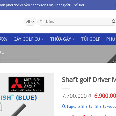
hân phối độc quyền các thương hiệu hàng đầu Thế giới
Tìm
kiếm:
 70%
GẬY GOLF CŨ
THỬA GẬY
TÚI GOLF
PHỤ
ẬY
Shaft golf Driver
Giá
7.700.000
6.900.0
₫
gốc
Fujikura Shafts
Shafts woo
là:
7.700.00