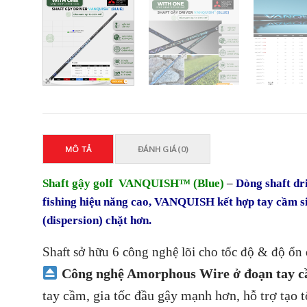
MÔ TẢ
ĐÁNH GIÁ (0)
Shaft gậy golf VANQUISH™ (Blue)
–
Dòng shaft dri
fishing hiệu năng cao, VANQUISH kết hợp tay cầm siê
(dispersion) chặt hơn.
Shaft sở hữu 6 công nghệ lõi cho tốc độ & độ ổn đ
Công nghệ Amorphous Wire ở đoạn tay c
tay cầm, gia tốc đầu gậy mạnh hơn, hỗ trợ tạo t