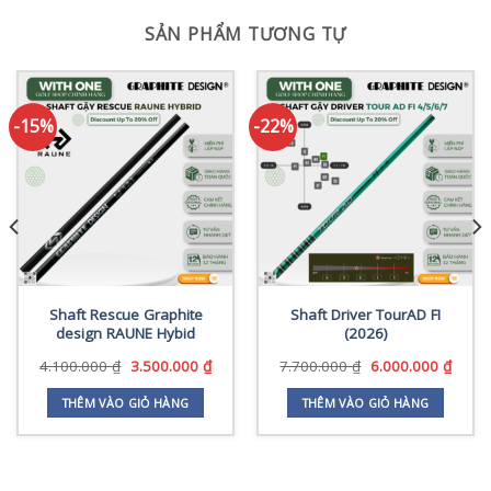
SẢN PHẨM TƯƠNG TỰ
-15%
-22%
Shaft Rescue Graphite
Shaft Driver TourAD FI
design RAUNE Hybid
(2026)
Giá
Giá
Giá
Giá
4.100.000
₫
3.500.000
₫
7.700.000
₫
6.000.000
₫
gốc
hiện
gốc
hiện
là:
tại
là:
tại
THÊM VÀO GIỎ HÀNG
THÊM VÀO GIỎ HÀNG
4.100.000 ₫.
là:
7.700.000 ₫.
là:
3.500.000 ₫.
6.000