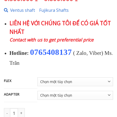
giá:
Ventus shaft
Fujikura Shafts
từ
6.500.000 ₫
LIÊN HỆ VỚI CHÚNG TÔI ĐỂ CÓ GIÁ TỐT
đến
NHẤT
6.800.000 ₫
Contact with us to get preferential price
0765408137
Hotline:
( Zalo, Viber) Ms.
Trân
FLEX
ADAPTER
Shaft Driver/ Fairway VENTUS TR Blue VeloCore+ (2026) số lượng