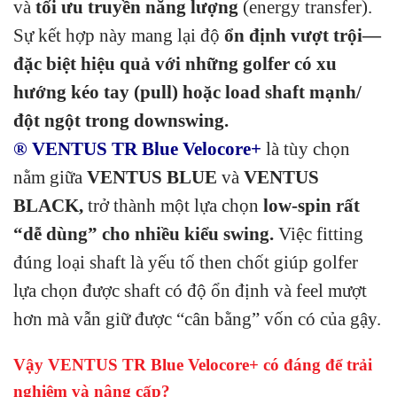
và
tối ưu truyền năng lượng
(energy transfer).
Sự kết hợp này mang lại độ
ổn định vượt trội—
đặc biệt hiệu quả với những golfer có xu
hướng kéo tay (pull) hoặc load shaft mạnh/
đột ngột trong downswing.
® VENTUS TR Blue Velocore+
là tùy chọn
nằm giữa
VENTUS BLUE
và
VENTUS
BLACK,
trở thành một lựa chọn
low-spin rất
“dễ dùng” cho nhiều kiểu swing.
Việc fitting
đúng loại shaft là yếu tố then chốt giúp golfer
lựa chọn được shaft có độ ổn định và feel mượt
hơn mà vẫn giữ được “cân bằng” vốn có của gậy.
Vậy VENTUS TR Blue Velocore+ có đáng để trải
nghiệm và nâng cấp?