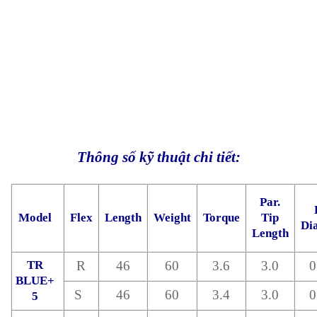
Thông số kỹ thuật chi tiết:
Par.
Model
Flex
Length
Weight
Torque
Tip
Di
Length
TR
R
46
60
3.6
3.0
0
BLUE+
S
46
60
3.4
3.0
0
5