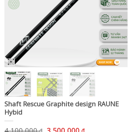
Shaft Rescue Graphite design RAUNE
Hybid
Giá
Giá
4.100.000
3.500.000
₫
₫