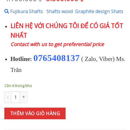
gốc
hiện
Fujikura Shafts
Shafts wood
Graphite design Shats
là:
tại
4.100.000 ₫.
là:
LIÊN HỆ VỚI CHÚNG TÔI ĐỂ CÓ GIÁ TỐT
3.500.000 ₫.
NHẤT
Contact with us to get preferential price
0765408137
Hotline:
( Zalo, Viber) Ms.
Trân
Còn 6 trong kho
Shaft Rescue Graphite design RAUNE Hybid số lượng
THÊM VÀO GIỎ HÀNG