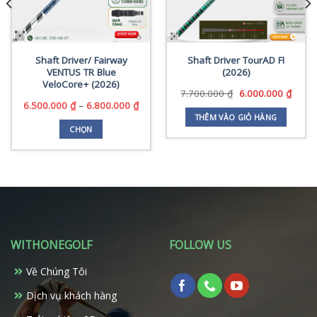
Shaft Driver/ Fairway
Shaft Driver TourAD FI
VENTUS TR Blue
(2026)
VeloCore+ (2026)
Giá
Giá
7.700.000
₫
6.000.000
₫
gốc
hiện
Khoảng
6.500.000
₫
–
6.800.000
₫
là:
tại
giá:
THÊM VÀO GIỎ HÀNG
7.700.000 ₫.
là:
từ
CHỌN
0.000 ₫.
6.000
6.500.000 ₫
Sản
đến
phẩm
6.800.000 ₫
này
có
nhiều
biến
thể.
WITHONEGOLF
FOLLOW US
Các
tùy
Về Chúng Tôi
chọn
có
Dịch vụ khách hàng
thể