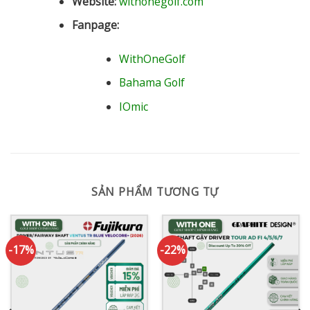
Website:
withonegolf.com
Fanpage:
WithOneGolf
Bahama Golf
IOmic
SẢN PHẨM TƯƠNG TỰ
-17%
-22%