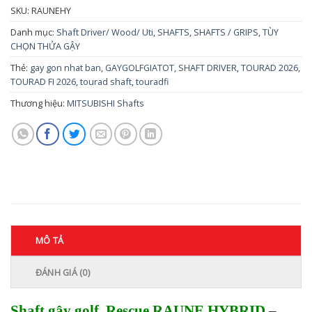
SKU:
RAUNEHY
Danh mục:
Shaft Driver/ Wood/ Uti
,
SHAFTS
,
SHAFTS / GRIPS
,
TÙY
CHỌN THỬA GẬY
Thẻ:
gay gon nhat ban
,
GAYGOLFGIATOT
,
SHAFT DRIVER
,
TOURAD 2026
,
TOURAD FI 2026
,
tourad shaft
,
touradfi
Thương hiệu:
MITSUBISHI Shafts
MÔ TẢ
ĐÁNH GIÁ (0)
Shaft gậy golf Rescue RAUNE HYBRID
–