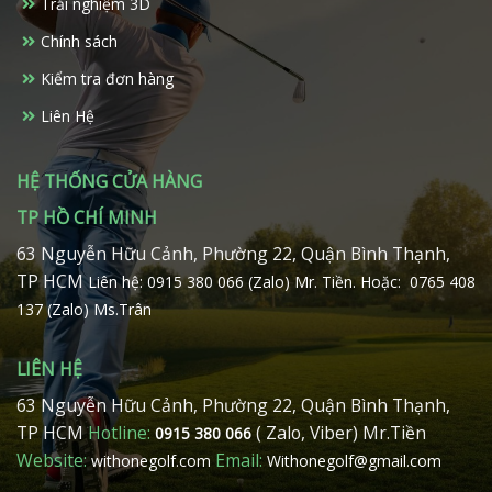
Trải nghiệm 3D
được
chọn
Chính sách
trên
Kiểm tra đơn hàng
trang
sản
Liên Hệ
phẩm
HỆ THỐNG CỬA HÀNG
TP HỒ CHÍ MINH
63 Nguyễn Hữu Cảnh, Phường 22, Quận Bình Thạnh,
TP HCM
Liên hệ: 0915 380 066 (Zalo) Mr. Tiền.
Hoặc: 0765 408
137 (Zalo) Ms.Trân
LIÊN HỆ
63 Nguyễn Hữu Cảnh, Phường 22, Quận Bình Thạnh,
TP HCM
Hotline:
( Zalo, Viber) Mr.Tiền
0915 380 066
Website:
Email:
withonegolf.com
Withonegolf@gmail.com