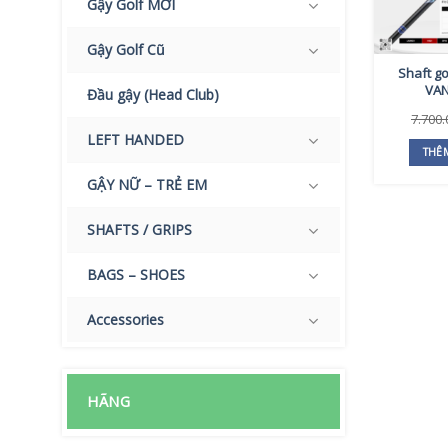
Gậy Golf MỚI
Gậy Golf Cũ
Shaft go
VAN
Đầu gậy (Head Club)
7.700
LEFT HANDED
THÊ
GẬY NỮ – TRẺ EM
SHAFTS / GRIPS
BAGS – SHOES
Accessories
HÃNG