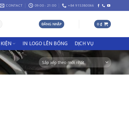
CONTACT
09:00 - 21:00
+84 915380066
ĐĂNG NHẬP
0
₫
 KIỆN
IN LOGO LÊN BÓNG
DỊCH VỤ