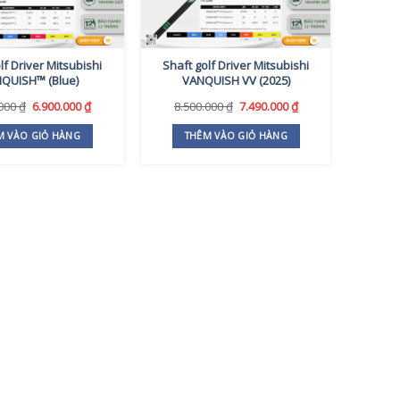
lf Driver Mitsubishi
Shaft golf Driver Mitsubishi
QUISH™ (Blue)
VANQUISH VV (2025)
Giá
Giá
Giá
Giá
.000
₫
6.900.000
₫
8.500.000
₫
7.490.000
₫
gốc
hiện
gốc
hiện
là:
tại
là:
tại
M VÀO GIỎ HÀNG
THÊM VÀO GIỎ HÀNG
7.700.000 ₫.
là:
8.500.000 ₫.
là:
6.900.000 ₫.
7.490.000 ₫.