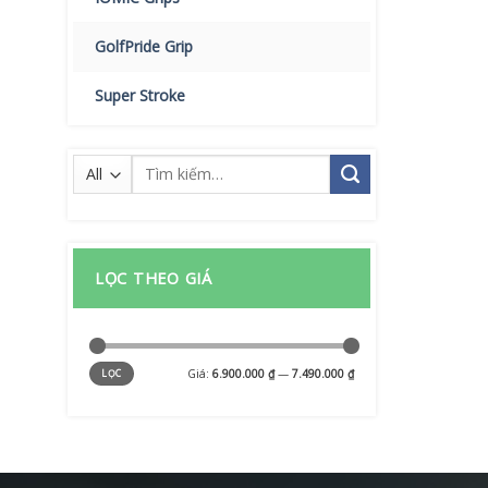
GolfPride Grip
Super Stroke
Tìm
kiếm:
LỌC THEO GIÁ
Giá
Giá
Giá:
6.900.000 ₫
—
7.490.000 ₫
LỌC
tối
tối
thiểu
đa