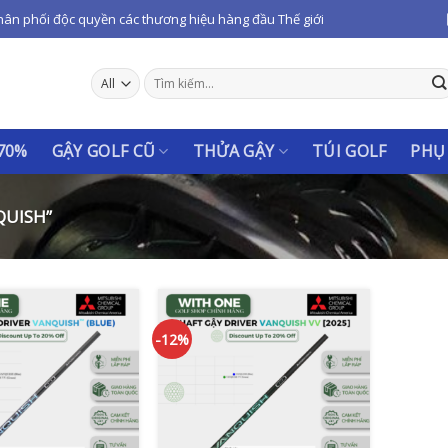
hân phối độc quyền các thương hiệu hàng đầu Thế giới
Tìm
kiếm:
 70%
GẬY GOLF CŨ
THỬA GẬY
TÚI GOLF
PHỤ
QUISH”
-12%