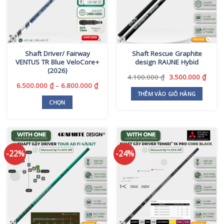
Shaft Driver/ Fairway
Shaft Rescue Graphite
VENTUS TR Blue VeloCore+
design RAUNE Hybid
(2026)
Giá
Giá
4.100.000
₫
3.500.000
₫
gốc
hiện
Khoảng
6.500.000
₫
–
6.800.000
₫
là:
tại
giá:
THÊM VÀO GIỎ HÀNG
4.100.000 ₫.
là:
từ
CHỌN
3.500
6.500.000 ₫
Sản
đến
phẩm
6.800.000 ₫
này
có
-22%
-24%
nhiều
biến
thể.
Các
tùy
chọn
có