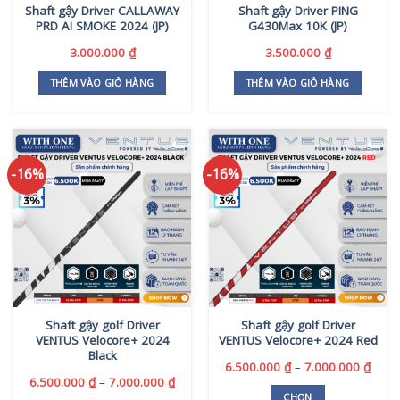
Shaft gậy Driver CALLAWAY
Shaft gậy Driver PING
PRD AI SMOKE 2024 (JP)
G430Max 10K (JP)
3.000.000
₫
3.500.000
₫
THÊM VÀO GIỎ HÀNG
THÊM VÀO GIỎ HÀNG
-16%
-16%
Shaft gậy golf Driver
Shaft gậy golf Driver
VENTUS Velocore+ 2024
VENTUS Velocore+ 2024 Red
Black
Khoả
6.500.000
₫
–
7.000.000
₫
giá:
Khoảng
6.500.000
₫
–
7.000.000
₫
từ
giá:
CHỌN