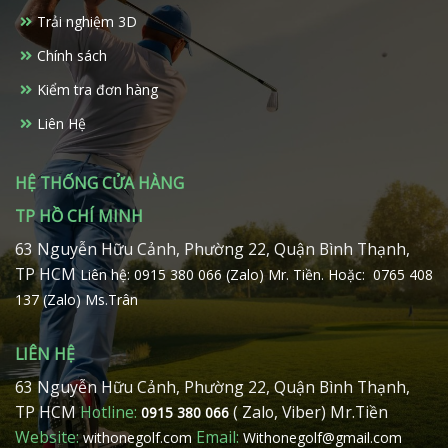
chọn
Trải nghiệm 3D
trên
trang
Chính sách
sản
phẩm
Kiểm tra đơn hàng
Liên Hệ
HỆ THỐNG CỬA HÀNG
TP HỒ CHÍ MINH
63 Nguyễn Hữu Cảnh, Phường 22, Quận Bình Thạnh,
TP HCM
Liên hệ: 0915 380 066 (Zalo) Mr. Tiền.
Hoặc: 0765 408
137 (Zalo) Ms.Trân
LIÊN HỆ
63 Nguyễn Hữu Cảnh, Phường 22, Quận Bình Thạnh,
TP HCM
Hotline:
( Zalo, Viber) Mr.Tiền
0915 380 066
Website:
Email:
withonegolf.com
Withonegolf@gmail.com