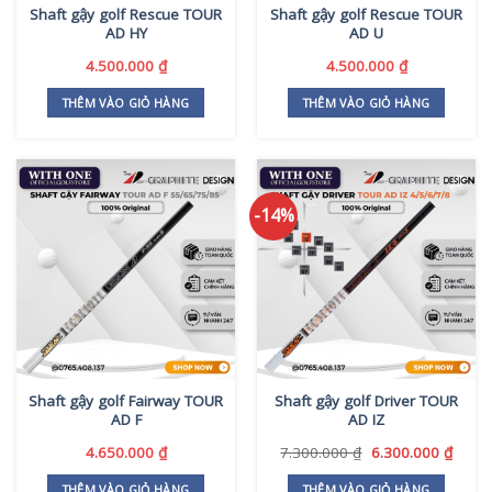
Shaft gậy golf Rescue TOUR
Shaft gậy golf Rescue TOUR
được
AD HY
AD U
chọn
trên
4.500.000
₫
4.500.000
₫
trang
THÊM VÀO GIỎ HÀNG
THÊM VÀO GIỎ HÀNG
sản
phẩm
-14%
Shaft gậy golf Fairway TOUR
Shaft gậy golf Driver TOUR
AD F
AD IZ
Giá
Giá
4.650.000
₫
7.300.000
₫
6.300.000
₫
gốc
hiện
là:
tại
THÊM VÀO GIỎ HÀNG
THÊM VÀO GIỎ HÀNG