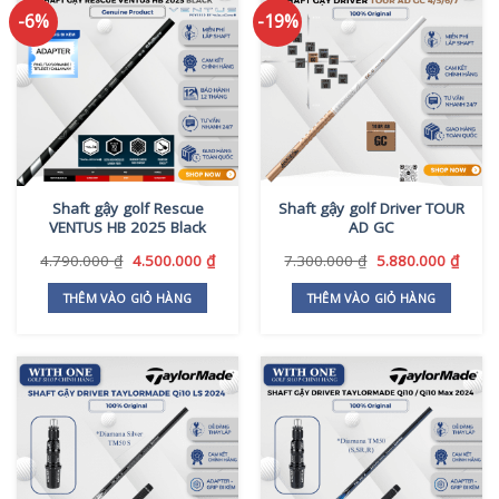
-6%
-19%
Shaft gậy golf Rescue
Shaft gậy golf Driver TOUR
VENTUS HB 2025 Black
AD GC
Giá
Giá
Giá
Giá
4.790.000
₫
4.500.000
₫
7.300.000
₫
5.880.000
₫
gốc
hiện
gốc
hiện
là:
tại
là:
tại
THÊM VÀO GIỎ HÀNG
THÊM VÀO GIỎ HÀNG
4.790.000 ₫.
là:
7.300.000 ₫.
là:
4.500.000 ₫.
5.880