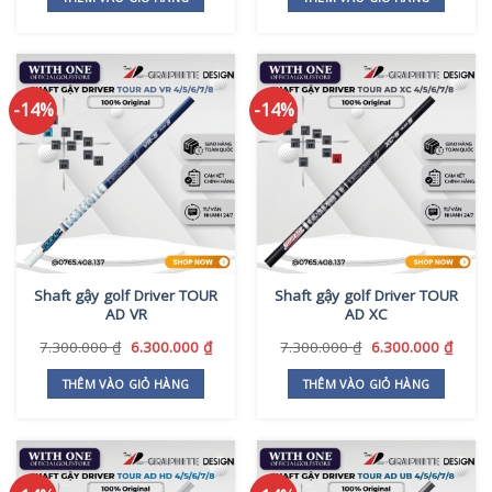
7.300.000 ₫.
là:
6.300
-14%
-14%
Shaft gậy golf Driver TOUR
Shaft gậy golf Driver TOUR
AD VR
AD XC
Giá
Giá
Giá
Giá
7.300.000
₫
6.300.000
₫
7.300.000
₫
6.300.000
₫
gốc
hiện
gốc
hiện
là:
tại
là:
tại
THÊM VÀO GIỎ HÀNG
THÊM VÀO GIỎ HÀNG
7.300.000 ₫.
là:
7.300.000 ₫.
là:
6.300.000 ₫.
6.300