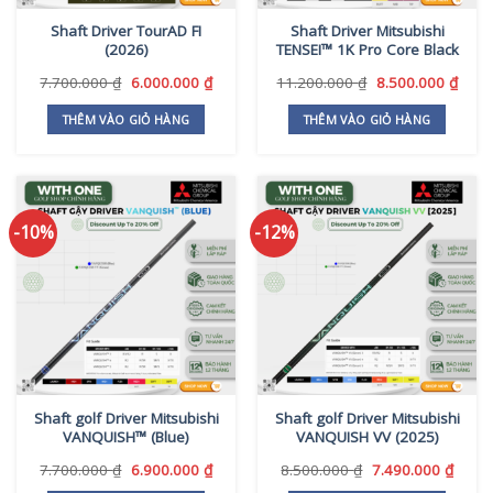
thể
Shaft Driver TourAD FI
Shaft Driver Mitsubishi
được
(2026)
TENSEI™ 1K Pro Core Black
chọn
trên
Giá
Giá
Giá
Giá
7.700.000
₫
6.000.000
₫
11.200.000
₫
8.500.000
₫
gốc
hiện
gốc
hiện
trang
là:
tại
là:
tại
THÊM VÀO GIỎ HÀNG
THÊM VÀO GIỎ HÀNG
sản
7.700.000 ₫.
là:
11.200.000 ₫.
là:
phẩm
6.000.000 ₫.
8.500
-10%
-12%
Shaft golf Driver Mitsubishi
Shaft golf Driver Mitsubishi
VANQUISH™ (Blue)
VANQUISH VV (2025)
Giá
Giá
Giá
Giá
7.700.000
₫
6.900.000
₫
8.500.000
₫
7.490.000
₫
gốc
hiện
gốc
hiện