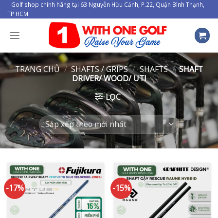
Skip
Golf shop chính hãng tại 63 Nguyễn Hữu Cảnh, P.22, Quận Bình Thạnh,
TP HCM
to
content
TRANG CHỦ
/
SHAFTS / GRIPS
/
SHAFTS
/
SHAFT
DRIVER/ WOOD/ UTI
LỌC
-17%
-15%