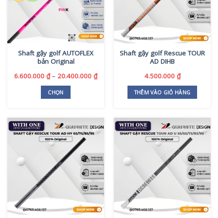
Các
tùy
chọn
có
thể
Shaft gậy golf AUTOFLEX
Shaft gậy golf Rescue TOUR
được
bản Original
AD DIHB
chọn
trên
Khoảng
6.600.000
₫
–
20.400.000
₫
4.500.000
₫
giá:
trang
từ
CHỌN
THÊM VÀO GIỎ HÀNG
sản
6.600.000 ₫
Sản
phẩm
đến
phẩm
20.400.000 ₫
này
có
nhiều
biến
thể.
Các
tùy
chọn
có
thể