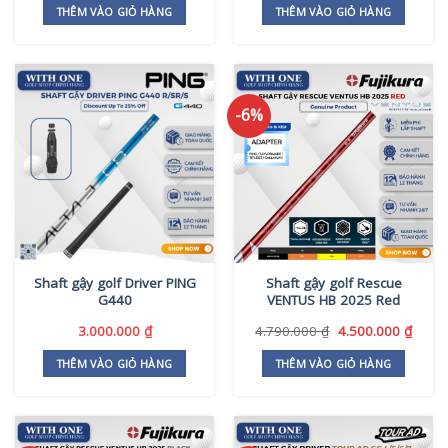
là:
tại
là:
tại
THÊM VÀO GIỎ HÀNG
THÊM VÀO GIỎ HÀNG
7.700.000 ₫.
là:
8.500.000 ₫.
là:
6.900.000 ₫.
7.490
-6%
Shaft gậy golf Driver PING
Shaft gậy golf Rescue
G440
VENTUS HB 2025 Red
Giá
Giá
3.000.000
₫
4.790.000
₫
4.500.000
₫
gốc
hiện
là:
tại
THÊM VÀO GIỎ HÀNG
THÊM VÀO GIỎ HÀNG
4.790.000 ₫.
là:
4.500