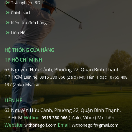
Trải nghiệm 3D
Chính sách
Kiểm tra đơn hàng
Liên Hệ
HỆ THỐNG CỬA HÀNG
TP HỒ CHÍ MINH
63 Nguyễn Hữu Cảnh, Phường 22, Quận Bình Thạnh,
TP HCM
Liên hệ: 0915 380 066 (Zalo) Mr. Tiền.
Hoặc: 0765 408
137 (Zalo) Ms.Trân
LIÊN HỆ
63 Nguyễn Hữu Cảnh, Phường 22, Quận Bình Thạnh,
TP HCM
Hotline:
( Zalo, Viber) Mr.Tiền
0915 380 066
Website:
Email:
withonegolf.com
Withonegolf@gmail.com