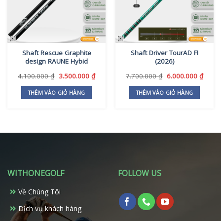
Shaft Rescue Graphite
Shaft Driver TourAD FI
design RAUNE Hybid
(2026)
Giá
Giá
Giá
Giá
4.100.000
₫
3.500.000
₫
7.700.000
₫
6.000.000
₫
gốc
hiện
gốc
hiện
là:
tại
là:
tại
THÊM VÀO GIỎ HÀNG
THÊM VÀO GIỎ HÀNG
4.100.000 ₫.
là:
7.700.000 ₫.
là:
3.500.000 ₫.
6.000
WITHONEGOLF
FOLLOW US
Về Chúng Tôi
Dịch vụ khách hàng