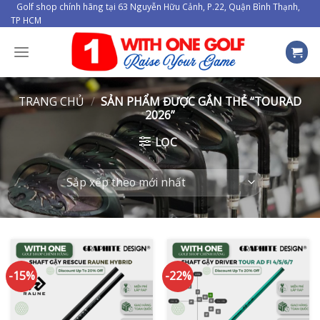
Skip
Golf shop chính hãng tại 63 Nguyễn Hữu Cảnh, P.22, Quận Bình Thạnh,
TP HCM
to
content
TRANG CHỦ
/
SẢN PHẨM ĐƯỢC GẮN THẺ “TOURAD
2026”
LỌC
-15%
-22%