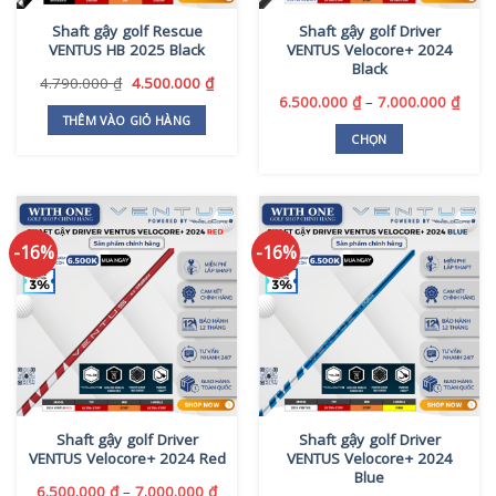
thể
Shaft gậy golf Rescue
Shaft gậy golf Driver
được
VENTUS HB 2025 Black
VENTUS Velocore+ 2024
chọn
Black
trên
Giá
Giá
4.790.000
₫
4.500.000
₫
gốc
hiện
Khoả
6.500.000
₫
–
7.000.000
₫
trang
là:
tại
giá:
THÊM VÀO GIỎ HÀNG
sản
4.790.000 ₫.
là:
từ
CHỌN
phẩm
4.500.000 ₫.
6.500
Sản
đến
phẩm
7.000
này
có
-16%
-16%
nhiều
biến
thể.
Các
tùy
chọn
có
thể
Shaft gậy golf Driver
Shaft gậy golf Driver
được
VENTUS Velocore+ 2024 Red
VENTUS Velocore+ 2024
chọn
Blue
trên
Khoảng
6.500.000
₫
–
7.000.000
₫