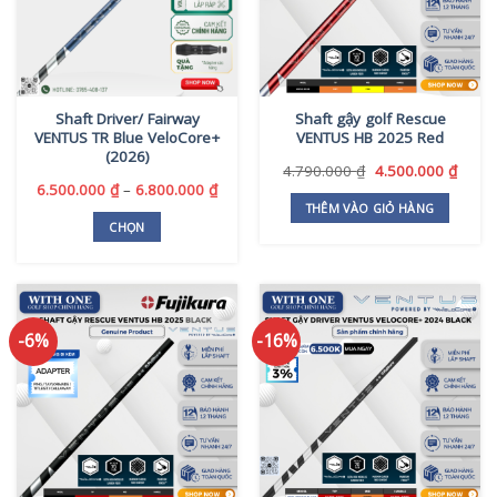
Shaft Driver/ Fairway
Shaft gậy golf Rescue
VENTUS TR Blue VeloCore+
VENTUS HB 2025 Red
(2026)
Giá
Giá
4.790.000
₫
4.500.000
₫
gốc
hiện
Khoảng
6.500.000
₫
–
6.800.000
₫
là:
tại
giá:
THÊM VÀO GIỎ HÀNG
4.790.000 ₫.
là:
từ
CHỌN
4.500
6.500.000 ₫
Sản
đến
phẩm
6.800.000 ₫
này
có
-6%
-16%
nhiều
biến
thể.
Các
tùy
chọn
có