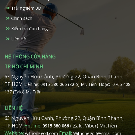
thể
thể
Trải nghiệm 3D
được
được
chọn
chọn
Chính sách
trên
trên
Kiểm tra đơn hàng
trang
trang
sản
sản
Liên Hệ
phẩm
phẩm
HỆ THỐNG CỬA HÀNG
TP HỒ CHÍ MINH
63 Nguyễn Hữu Cảnh, Phường 22, Quận Bình Thạnh,
TP HCM
Liên hệ: 0915 380 066 (Zalo) Mr. Tiền.
Hoặc: 0765 408
137 (Zalo) Ms.Trân
LIÊN HỆ
63 Nguyễn Hữu Cảnh, Phường 22, Quận Bình Thạnh,
TP HCM
Hotline:
( Zalo, Viber) Mr.Tiền
0915 380 066
Website:
Email:
withonegolf.com
Withonegolf@gmail.com