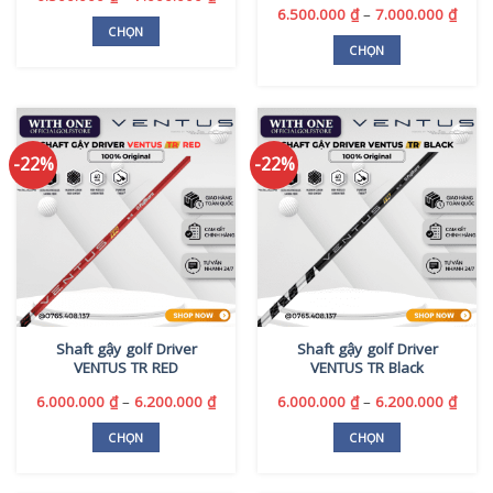
giá:
Khoả
6.500.000
₫
–
7.000.000
₫
trang
từ
giá:
CHỌN
sản
6.500.000 ₫
từ
CHỌN
Sản
phẩm
đến
6.500
Sản
phẩm
7.000.000 ₫
đến
phẩm
7.000
này
này
có
có
nhiều
-22%
-22%
nhiều
biến
biến
thể.
thể.
Các
Các
tùy
tùy
chọn
chọn
có
có
thể
thể
được
Shaft gậy golf Driver
Shaft gậy golf Driver
được
chọn
VENTUS TR RED
VENTUS TR Black
chọn
trên
trên
Khoảng
Khoả
6.000.000
₫
–
6.200.000
₫
6.000.000
₫
–
6.200.000
₫
trang
giá:
giá:
trang
sản
từ
từ
CHỌN
CHỌN
sản
phẩm
6.000.000 ₫
6.000
Sản
Sản
phẩm
đến
đến
phẩm
phẩm
6.200.000 ₫
6.200