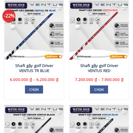
này
này
có
có
-22%
nhiều
nhiều
biến
biến
thể.
thể.
Các
Các
tùy
tùy
chọn
chọn
có
có
thể
thể
Shaft gậy golf Driver
Shaft gậy golf Driver
được
được
VENTUS TR BLUE
VENTUS RED
chọn
chọn
trên
trên
Khoảng
Khoả
6.000.000
₫
–
6.200.000
₫
7.200.000
₫
–
7.900.000
₫
giá:
giá:
trang
trang
từ
từ
CHỌN
CHỌN
sản
sản
6.000.000 ₫
7.200
Sản
Sản
phẩm
phẩm
đến
đến
phẩm
phẩm
6.200.000 ₫
7.900
này
này
có
có
nhiều
nhiều
biến
biến