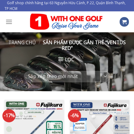
Skip
Golf shop chính hãng tại 63 Nguyễn Hữu Cảnh, P.22, Quận Bình Thạnh,
TP HCM
to
content
TRANG CHỦ
/
SẢN PHẨM ĐƯỢC GẮN THẺ “VENTUS
RED”
LỌC
-17%
-6%