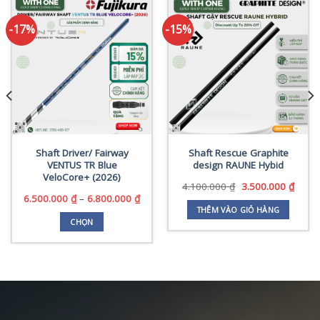
-17%
-15%
Shaft Driver/ Fairway
Shaft Rescue Graphite
VENTUS TR Blue
design RAUNE Hybid
VeloCore+ (2026)
Giá
Giá
4.100.000
₫
3.500.000
₫
gốc
hiện
Khoảng
6.500.000
₫
–
6.800.000
₫
là:
tại
giá:
THÊM VÀO GIỎ HÀNG
4.100.000 ₫.
là:
từ
CHỌN
3.500
6.500.000 ₫
Sản
đến
phẩm
6.800.000 ₫
này
có
nhiều
biến