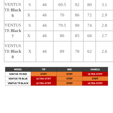
VENTUS
S
46
69.5
92
80
3.1
TR
Black
X
46
70
86
72
2.9
6
VENTUS
S
46
79.5
90
74
2.8
TR
Black
X
46
80
85
68
2.7
7
VENTUS
TR
Black
X
46
89
78
62
2.6
8