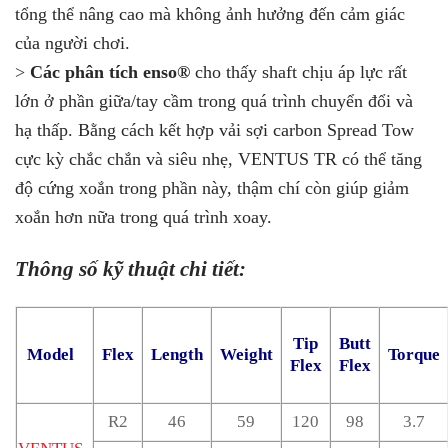
tổng thể nâng cao mà không ảnh hưởng đến cảm giác
của người chơi.
>
Các phân tích enso®
cho thấy shaft chịu áp lực rất
lớn ở phần giữa/tay cầm trong quá trình chuyển đổi và
hạ thấp. Bằng cách kết hợp vải sợi carbon Spread Tow
cực kỳ chắc chắn và siêu nhẹ, VENTUS TR có thể tăng
độ cứng xoắn trong phần này, thậm chí còn giúp giảm
xoắn hơn nữa trong quá trình xoay.
Thông số kỹ thuật chi tiết:
Tip
Butt
Model
Flex
Length
Weight
Torque
Flex
Flex
R2
46
59
120
98
3.7