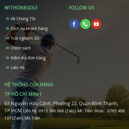
thể.
WITHONEGOLF
FOLLOW US
Các
tùy
Về Chúng Tôi
chọn
có
Dịch vụ khách hàng
thể
Trải nghiệm 3D
được
chọn
Chính sách
trên
Kiểm tra đơn hàng
trang
sản
Liên Hệ
phẩm
HỆ THỐNG CỬA HÀNG
TP HỒ CHÍ MINH
63 Nguyễn Hữu Cảnh, Phường 22, Quận Bình Thạnh,
TP HCM
Liên hệ: 0915 380 066 (Zalo) Mr. Tiền.
Hoặc: 0765 408
137 (Zalo) Ms.Trân