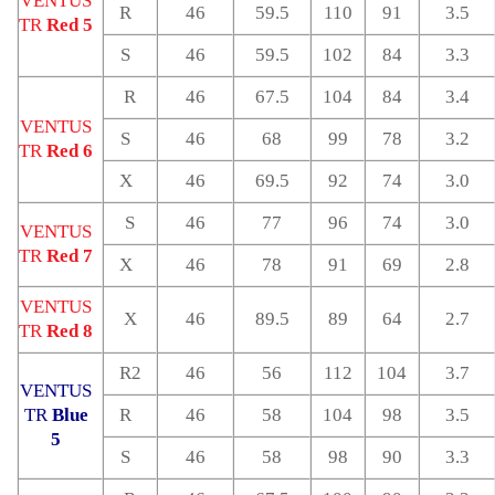
VENTUS
R
46
59.5
110
91
3.5
TR
Red 5
S
46
59.5
102
84
3.3
R
46
67.5
104
84
3.4
VENTUS
S
46
68
99
78
3.2
TR
Red 6
X
46
69.5
92
74
3.0
S
46
77
96
74
3.0
VENTUS
TR
Red 7
X
46
78
91
69
2.8
VENTUS
X
46
89.5
89
64
2.7
TR
Red 8
R2
46
56
112
104
3.7
VENTUS
TR
Blue
R
46
58
104
98
3.5
5
S
46
58
98
90
3.3