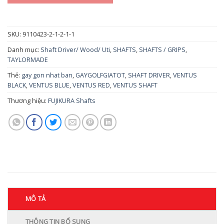
SKU:
9110423-2-1-2-1-1
Danh mục:
Shaft Driver/ Wood/ Uti
,
SHAFTS
,
SHAFTS / GRIPS
,
TAYLORMADE
Thẻ:
gay gon nhat ban
,
GAYGOLFGIATOT
,
SHAFT DRIVER
,
VENTUS
BLACK
,
VENTUS BLUE
,
VENTUS RED
,
VENTUS SHAFT
Thương hiệu:
FUJIKURA Shafts
MÔ TẢ
THÔNG TIN BỔ SUNG