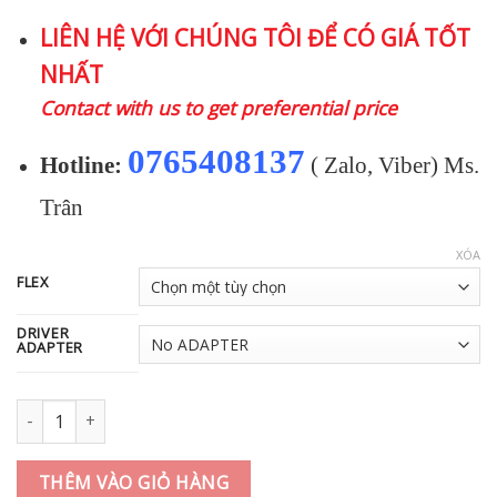
giá:
LIÊN HỆ VỚI CHÚNG TÔI ĐỂ CÓ GIÁ TỐT
từ
NHẤT
6.000.000 ₫
đến
Contact with us to get preferential price
6.200.000 ₫
0765408137
Hotline:
( Zalo, Viber) Ms.
Trân
XÓA
FLEX
DRIVER
ADAPTER
Shaft gậy golf Driver VENTUS TR Black số lượng
THÊM VÀO GIỎ HÀNG