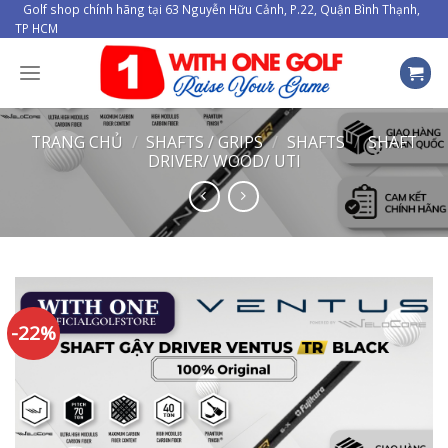
Skip
Golf shop chính hãng tại 63 Nguyễn Hữu Cảnh, P.22, Quận Bình Thạnh,
TP HCM
to
content
TRANG CHỦ
/
SHAFTS / GRIPS
/
SHAFTS
/
SHAFT
DRIVER/ WOOD/ UTI
-22%