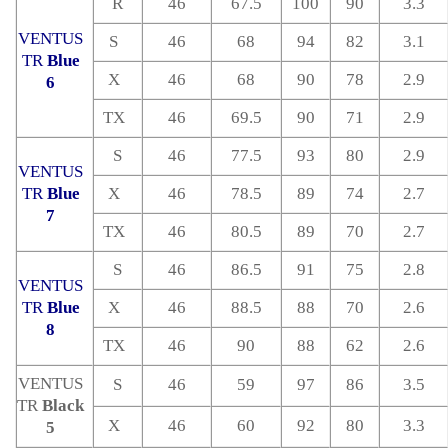
R
46
67.5
100
90
3.3
VENTUS
S
46
68
94
82
3.1
TR
Blue
X
46
68
90
78
2.9
6
TX
46
69.5
90
71
2.9
S
46
77.5
93
80
2.9
VENTUS
TR
Blue
X
46
78.5
89
74
2.7
7
TX
46
80.5
89
70
2.7
S
46
86.5
91
75
2.8
VENTUS
TR
Blue
X
46
88.5
88
70
2.6
8
TX
46
90
88
62
2.6
VENTUS
S
46
59
97
86
3.5
TR
Black
X
46
60
92
80
3.3
5