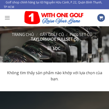
Skip
Golf shop chính hãng tại 63 Nguyễn Hữu Cảnh, P.22, Quận Bình Thạnh,
TP HCM
to
content
TRANG CHỦ
/
GẬY GOLF CŨ
/
FULL SET CŨ
/
TAYLORMADE FULLSET (S)
LỌC
Không tìm thấy sản phẩm nào khớp với lựa chọn của
bạn.