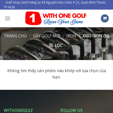
Skip
Golf shop chính hãng tại 63 Nguyễn Hữu Cảnh, P.22, Quận Bình Thạnh,
TP HCM
to
content
TRANG CHỦ
/
GẬY GOLF MỚI
/
IRON
/
XXIO IRON (N)
LỌC
Không tìm thấy sản phẩm nào khớp với lựa chọn của
bạn.
WITHONEGOLF
FOLLOW US