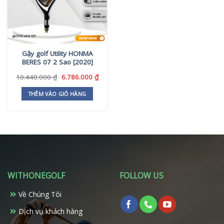
Gậy golf Utility HONMA
BERES 07 2 Sao [2020]
Giá
Giá
10.440.000
₫
6.786.000
₫
gốc
hiện
là:
tại
THÊM VÀO GIỎ HÀNG
10.440.000 ₫.
là:
6.786.000 ₫.
WITHONEGOLF
FOLLOW US
Về Chúng Tôi
Dịch vụ khách hàng