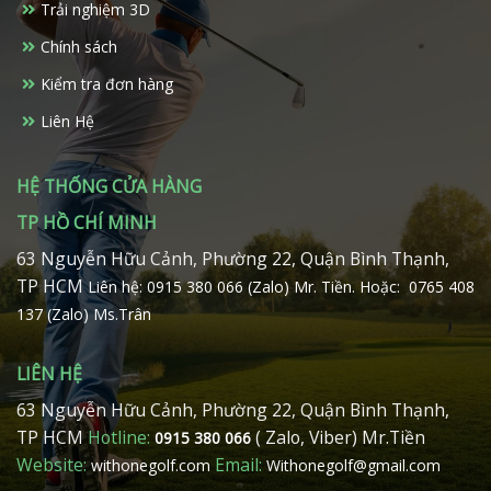
Trải nghiệm 3D
Chính sách
Kiểm tra đơn hàng
Liên Hệ
HỆ THỐNG CỬA HÀNG
TP HỒ CHÍ MINH
63 Nguyễn Hữu Cảnh, Phường 22, Quận Bình Thạnh,
TP HCM
Liên hệ: 0915 380 066 (Zalo) Mr. Tiền.
Hoặc: 0765 408
137 (Zalo) Ms.Trân
LIÊN HỆ
63 Nguyễn Hữu Cảnh, Phường 22, Quận Bình Thạnh,
TP HCM
Hotline:
( Zalo, Viber) Mr.Tiền
0915 380 066
Website:
Email:
withonegolf.com
Withonegolf@gmail.com