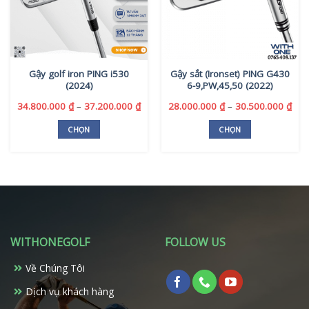
Gậy golf iron PING i530
Gậy sắt (Ironset) PING G430
(2024)
6-9,PW,45,50 (2022)
Khoảng
Kho
34.800.000
₫
–
37.200.000
₫
28.000.000
₫
–
30.500.000
₫
giá:
giá:
từ
từ
CHỌN
CHỌN
34.800.000 ₫
28.
Sản
Sản
đến
đến
phẩm
phẩm
37.200.000 ₫
30.
này
này
có
có
nhiều
nhiều
biến
biến
thể.
thể.
WITHONEGOLF
FOLLOW US
Các
Các
tùy
tùy
Về Chúng Tôi
chọn
chọn
có
có
Dịch vụ khách hàng
thể
thể