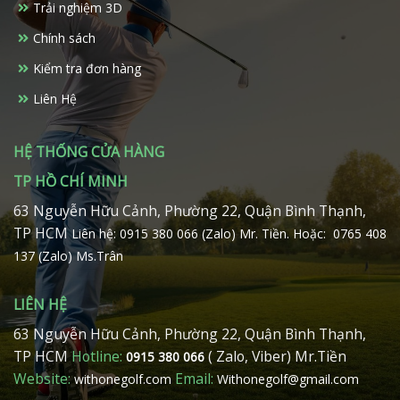
Trải nghiệm 3D
được
được
chọn
chọn
Chính sách
trên
trên
Kiểm tra đơn hàng
trang
trang
sản
sản
Liên Hệ
phẩm
phẩm
HỆ THỐNG CỬA HÀNG
TP HỒ CHÍ MINH
63 Nguyễn Hữu Cảnh, Phường 22, Quận Bình Thạnh,
TP HCM
Liên hệ: 0915 380 066 (Zalo) Mr. Tiền.
Hoặc: 0765 408
137 (Zalo) Ms.Trân
LIÊN HỆ
63 Nguyễn Hữu Cảnh, Phường 22, Quận Bình Thạnh,
TP HCM
Hotline:
( Zalo, Viber) Mr.Tiền
0915 380 066
Website:
Email:
withonegolf.com
Withonegolf@gmail.com