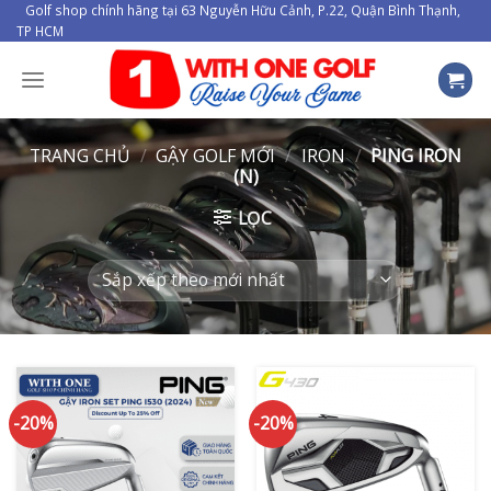
Skip
Golf shop chính hãng tại 63 Nguyễn Hữu Cảnh, P.22, Quận Bình Thạnh,
TP HCM
to
content
TRANG CHỦ
/
GẬY GOLF MỚI
/
IRON
/
PING IRON
(N)
LỌC
-20%
-20%