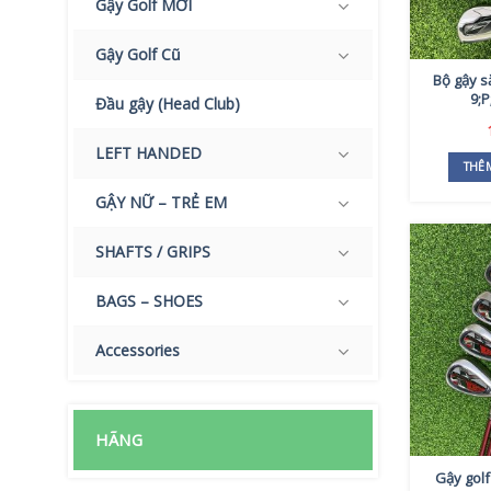
Gậy Golf MỚI
Gậy Golf Cũ
Bộ gậy s
9;P
Đầu gậy (Head Club)
LEFT HANDED
THÊ
GẬY NỮ – TRẺ EM
SHAFTS / GRIPS
BAGS – SHOES
Accessories
HÃNG
Gậy golf