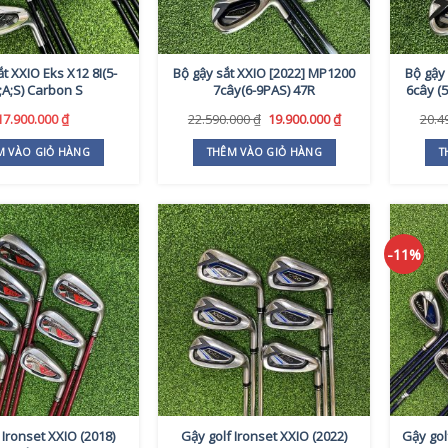
ắt XXIO Eks X12 8I(5-
Bộ gậy sắt XXIO [2022] MP1200
Bộ gậy
;A;S) Carbon S
7cây(6-9PAS) 47R
6cây (5
Giá
Giá
17.900.000
₫
22.590.000
₫
19.900.000
₫
20.4
gốc
hiện
là:
tại
M VÀO GIỎ HÀNG
THÊM VÀO GIỎ HÀNG
T
22.590.000 ₫.
là:
19.900.000 ₫.
-11%
 Ironset XXIO (2018)
Gậy golf Ironset XXIO (2022)
Gậy gol