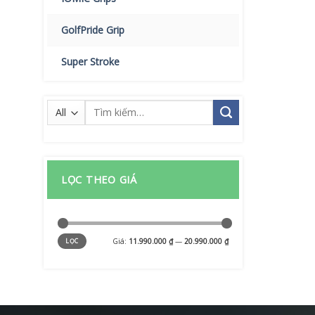
GolfPride Grip
Super Stroke
Tìm
kiếm:
LỌC THEO GIÁ
Giá
Giá
Giá:
11.990.000 ₫
—
20.990.000 ₫
LỌC
tối
tối
thiểu
đa