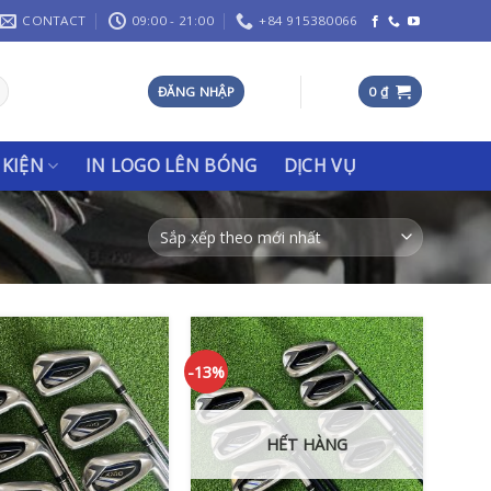
CONTACT
09:00 - 21:00
+84 915380066
ĐĂNG NHẬP
0
₫
 KIỆN
IN LOGO LÊN BÓNG
DỊCH VỤ
-13%
HẾT HÀNG