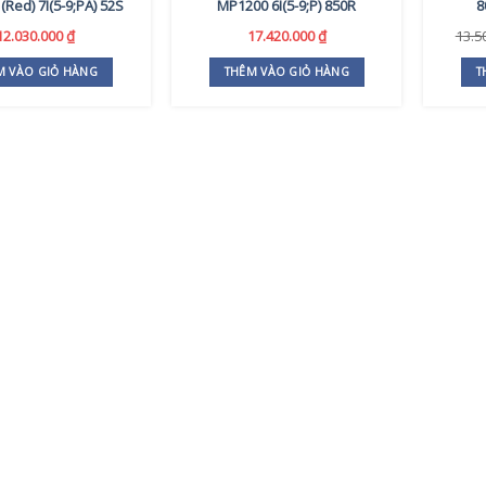
Red) 7I(5-9;PA) 52S
MP1200 6I(5-9;P) 850R
8
12.030.000
₫
17.420.000
₫
13.5
M VÀO GIỎ HÀNG
THÊM VÀO GIỎ HÀNG
T