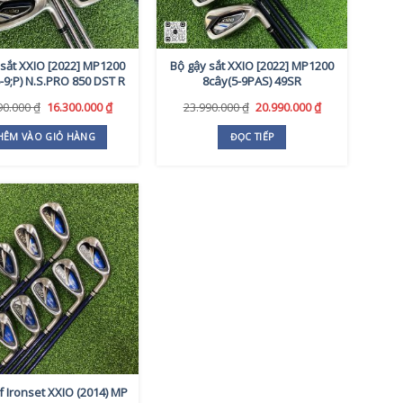
 sắt XXIO [2022] MP1200
Bộ gậy sắt XXIO [2022] MP1200
-9;P) N.S.PRO 850 DST R
8cây(5-9PAS) 49SR
Giá
Giá
Giá
Giá
90.000
₫
16.300.000
₫
23.990.000
₫
20.990.000
₫
gốc
hiện
gốc
hiện
là:
tại
là:
tại
HÊM VÀO GIỎ HÀNG
ĐỌC TIẾP
20.490.000 ₫.
là:
23.990.000 ₫.
là:
16.300.000 ₫.
20.990.000 ₫.
f Ironset XXIO (2014) MP