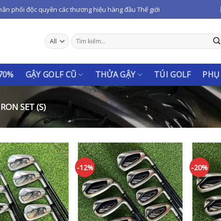
hân phối độc quyền các thương hiệu hàng đầu Thế giới
Tìm
kiếm:
 70%
GẬY GOLF CŨ
THỬA GẬY
TÚI GOLF
PHỤ
IRON SET (S)
-12%
-20%