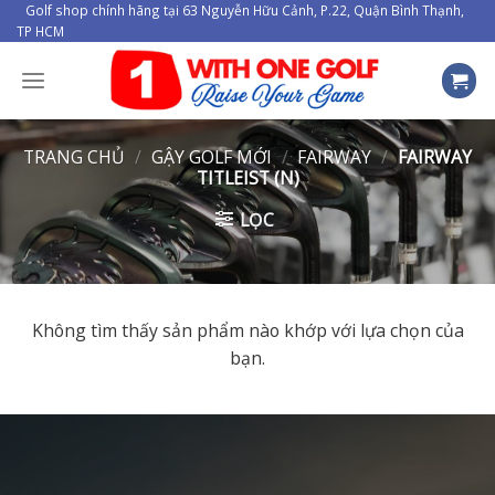
Skip
Golf shop chính hãng tại 63 Nguyễn Hữu Cảnh, P.22, Quận Bình Thạnh,
TP HCM
to
content
TRANG CHỦ
/
GẬY GOLF MỚI
/
FAIRWAY
/
FAIRWAY
TITLEIST (N)
LỌC
Không tìm thấy sản phẩm nào khớp với lựa chọn của
bạn.