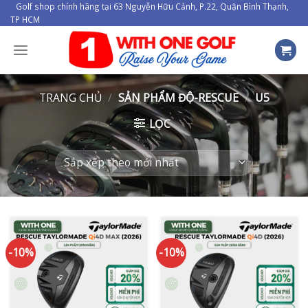
Skip
Golf shop chính hãng tại 63 Nguyễn Hữu Cảnh, P.22, Quận Bình Thạnh,
TP HCM
to
content
TRANG CHỦ
/
SẢN PHẨM ĐỘ-RESCUE
/
U5
LỌC
-10%
-10%