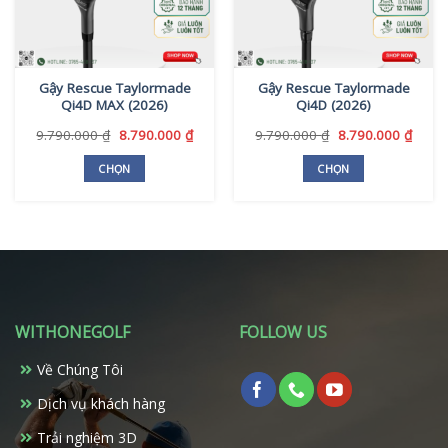
Gậy Rescue Taylormade
Gậy Rescue Taylormade
Qi4D MAX (2026)
Qi4D (2026)
Giá
Giá
Giá
Giá
9.790.000
₫
8.790.000
₫
9.790.000
₫
8.790.000
₫
gốc
hiện
gốc
hiện
là:
tại
là:
tại
CHỌN
CHỌN
9.790.000 ₫.
là:
9.790.000 ₫.
là:
Sản
Sản
8.790.000 ₫.
8.790
phẩm
phẩm
này
này
có
có
nhiều
nhiều
biến
biến
thể.
thể.
WITHONEGOLF
FOLLOW US
Các
Các
tùy
tùy
Về Chúng Tôi
chọn
chọn
có
có
Dịch vụ khách hàng
thể
thể
Trải nghiệm 3D
được
được