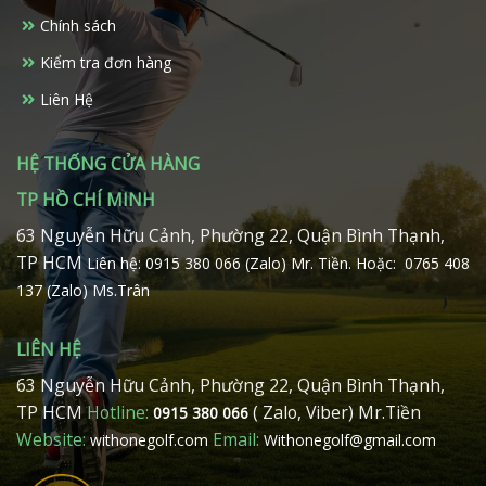
chọn
chọn
Chính sách
trên
trên
Kiểm tra đơn hàng
trang
trang
sản
sản
Liên Hệ
phẩm
phẩm
HỆ THỐNG CỬA HÀNG
TP HỒ CHÍ MINH
63 Nguyễn Hữu Cảnh, Phường 22, Quận Bình Thạnh,
TP HCM
Liên hệ: 0915 380 066 (Zalo) Mr. Tiền.
Hoặc: 0765 408
137 (Zalo) Ms.Trân
LIÊN HỆ
63 Nguyễn Hữu Cảnh, Phường 22, Quận Bình Thạnh,
TP HCM
Hotline:
( Zalo, Viber) Mr.Tiền
0915 380 066
Website:
Email:
withonegolf.com
Withonegolf@gmail.com