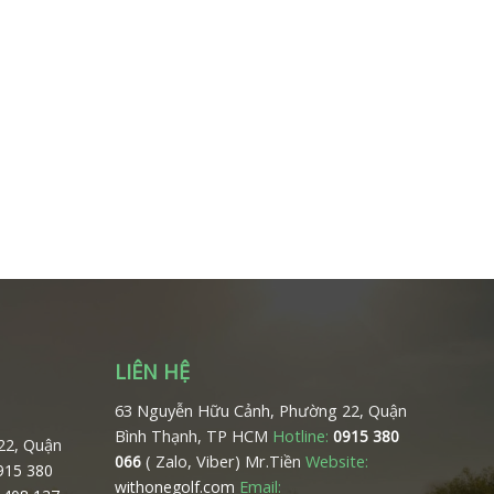
LIÊN HỆ
63 Nguyễn Hữu Cảnh, Phường 22, Quận
Bình Thạnh, TP HCM
Hotline:
0915 380
22, Quận
( Zalo, Viber) Mr.Tiền
Website:
066
0915 380
Email:
withonegolf.com