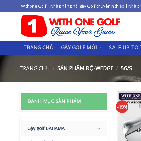
Skip
Withone Golf | Nhà phân phối gậy Golf chuyên nghiệp | Nhà p
to
content
TRANG CHỦ
GẬY GOLF MỚI
SALE UP TO
TRANG CHỦ
/
SẢN PHẨM ĐỘ-WEDGE
/
56/S
DANH MỤC SẢN PHẨM
-19%
Gậy golf BAHAMA