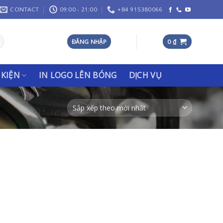
CONTACT
09:00 - 21:00
+84 915380066
ĐĂNG NHẬP
0
₫
 KIỆN
IN LOGO LÊN BÓNG
DỊCH VỤ