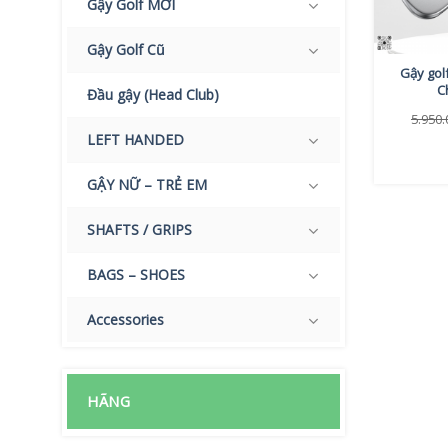
Gậy Golf MỚI
Gậy Golf Cũ
Gậy gol
C
Đầu gậy (Head Club)
5.950
LEFT HANDED
GẬY NỮ – TRẺ EM
SHAFTS / GRIPS
BAGS – SHOES
Accessories
HÃNG