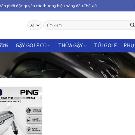
hân phối độc quyền các thương hiệu hàng đầu Thế giới
Tìm
kiếm:
 70%
GẬY GOLF CŨ
THỬA GẬY
TÚI GOLF
PHỤ