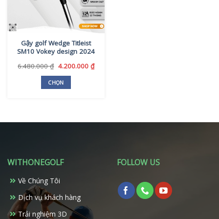
Gậy golf Wedge Titleist
SM10 Vokey design 2024
Giá
Giá
6.480.000
₫
4.200.000
₫
gốc
hiện
là:
tại
CHỌN
6.480.000 ₫.
là:
Sản
4.200.000 ₫.
phẩm
này
có
nhiều
biến
thể.
WITHONEGOLF
FOLLOW US
Các
tùy
Về Chúng Tôi
chọn
có
Dịch vụ khách hàng
thể
Trải nghiệm 3D
được