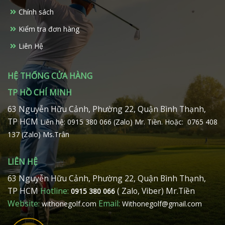
chọn
Chính sách
trên
Kiểm tra đơn hàng
trang
sản
Liên Hệ
phẩm
HỆ THỐNG CỬA HÀNG
TP HỒ CHÍ MINH
63 Nguyễn Hữu Cảnh, Phường 22, Quận Bình Thạnh,
TP HCM
Liên hệ: 0915 380 066 (Zalo) Mr. Tiền.
Hoặc: 0765 408
137 (Zalo) Ms.Trân
LIÊN HỆ
63 Nguyễn Hữu Cảnh, Phường 22, Quận Bình Thạnh,
TP HCM
Hotline:
( Zalo, Viber) Mr.Tiền
0915 380 066
Website:
Email:
withonegolf.com
Withonegolf@gmail.com