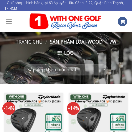
Skip
Golf shop chính hãng tại 63 Nguyễn Hữu Cảnh, P.22, Quận Bình Thạnh,
TP HCM
to
content
TRANG CHỦ
/
SẢN PHẨM LOẠI-WOOD
/
7W
LỌC
-14%
-14%