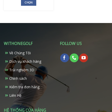
là:
tại
CHỌN
sản
phẩm
29.300.000 ₫.
là:
Sản
phẩm
26.000.000 ₫.
phẩm
này
có
nhiều
biến
thể.
WITHONEGOLF
FOLLOW US
Các
tùy
Về Chúng Tôi
chọn
có
Dịch vụ khách hàng
thể
Trải nghiệm 3D
được
chọn
Chính sách
trên
Kiểm tra đơn hàng
trang
sản
Liên Hệ
phẩm
HỆ THỐNG CỬA HÀNG