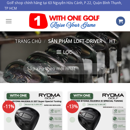
Skip
Golf shop chính hãng tại 63 Nguyễn Hữu Cảnh, P.22, Quận Bình Thạnh,
TP HCM
to
content
TRANG CHỦ
/
SẢN PHẨM LOFT-DRIVER
/
HT
LỌC
-11%
-13%