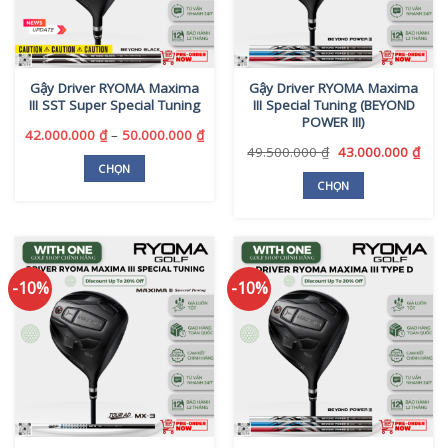
Gậy Driver RYOMA Maxima
Gậy Driver RYOMA Maxima
III SST Super Special Tuning
III Special Tuning (BEYOND
POWER III)
Khoảng
42.000.000
₫
–
50.000.000
₫
giá:
Giá
Giá
49.500.000
₫
43.000.000
₫
từ
gốc
hiện
CHỌN
42.000.000 ₫
là:
tại
CHỌN
Sản
đến
49.500.000 ₫.
là:
Sản
phẩm
50.000.000 ₫
43.0
phẩm
này
này
có
có
nhiều
-10%
-10%
nhiều
biến
biến
thể.
thể.
Các
Các
tùy
tùy
chọn
chọn
có
có
thể
thể
được