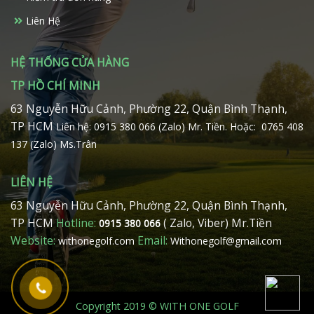
sản
Liên Hệ
phẩm
HỆ THỐNG CỬA HÀNG
TP HỒ CHÍ MINH
63 Nguyễn Hữu Cảnh, Phường 22, Quận Bình Thạnh,
TP HCM
Liên hệ: 0915 380 066 (Zalo) Mr. Tiền.
Hoặc: 0765 408
137 (Zalo) Ms.Trân
LIÊN HỆ
63 Nguyễn Hữu Cảnh, Phường 22, Quận Bình Thạnh,
TP HCM
Hotline:
( Zalo, Viber) Mr.Tiền
0915 380 066
Website:
Email:
withonegolf.com
Withonegolf@gmail.com
Copyright 2019 © WITH ONE GOLF