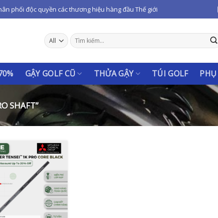
hân phối độc quyền các thương hiệu hàng đầu Thế giới
Tìm
kiếm:
 70%
GẬY GOLF CŨ
THỬA GẬY
TÚI GOLF
PHỤ
RO SHAFT”