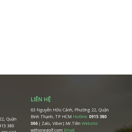
LIÊN HỆ
63 Nguyễn Hữu Cảnh, Phường 22, Quận
Bình Thạnh, TP HCM
Hotline:
0915 380
22, Quận
( Zalo, Viber) Mr.Tiền
Website:
066
0915 380
Email:
withonegolf.com