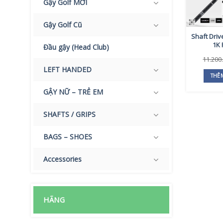
Gậy Golf MỚI
Gậy Golf Cũ
Shaft Driv
1K 
Đầu gậy (Head Club)
11.200
LEFT HANDED
THÊ
GẬY NỮ – TRẺ EM
SHAFTS / GRIPS
BAGS – SHOES
Accessories
HÃNG