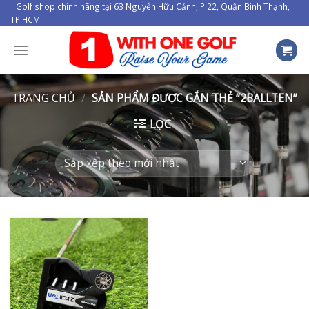
Skip
Golf shop chính hãng tại 63 Nguyễn Hữu Cảnh, P.22, Quận Bình Thạnh,
TP HCM
to
content
TRANG CHỦ
/
SẢN PHẨM ĐƯỢC GẮN THẺ “2BALLTEN”
LỌC