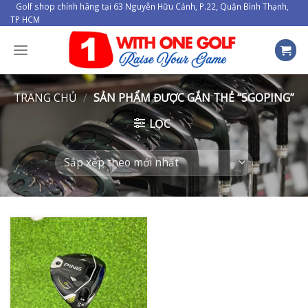
Skip
Golf shop chính hãng tại 63 Nguyễn Hữu Cảnh, P.22, Quận Bình Thạnh,
TP HCM
to
content
TRANG CHỦ
/
SẢN PHẨM ĐƯỢC GẮN THẺ “5GOPING”
LỌC