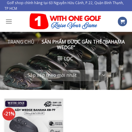
Skip
Golf shop chính hãng tại 63 Nguyễn Hữu Cảnh, P.22, Quận Bình Thạnh,
TP HCM
to
content
TRANG CHỦ
/
SẢN PHẨM ĐƯỢC GẮN THẺ “BAHAMA
WEDGE”
LỌC
-21%