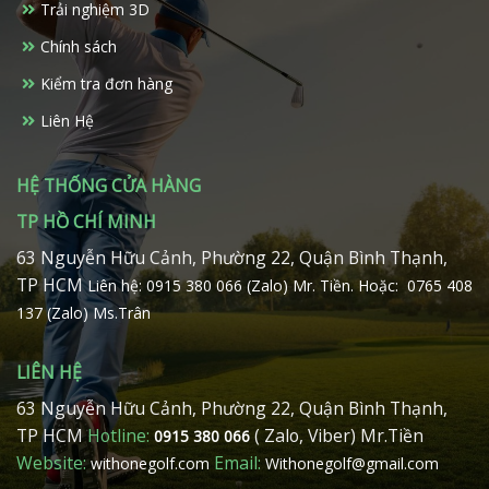
Trải nghiệm 3D
được
chọn
Chính sách
trên
Kiểm tra đơn hàng
trang
sản
Liên Hệ
phẩm
HỆ THỐNG CỬA HÀNG
TP HỒ CHÍ MINH
63 Nguyễn Hữu Cảnh, Phường 22, Quận Bình Thạnh,
TP HCM
Liên hệ: 0915 380 066 (Zalo) Mr. Tiền.
Hoặc: 0765 408
137 (Zalo) Ms.Trân
LIÊN HỆ
63 Nguyễn Hữu Cảnh, Phường 22, Quận Bình Thạnh,
TP HCM
Hotline:
( Zalo, Viber) Mr.Tiền
0915 380 066
Website:
Email:
withonegolf.com
Withonegolf@gmail.com