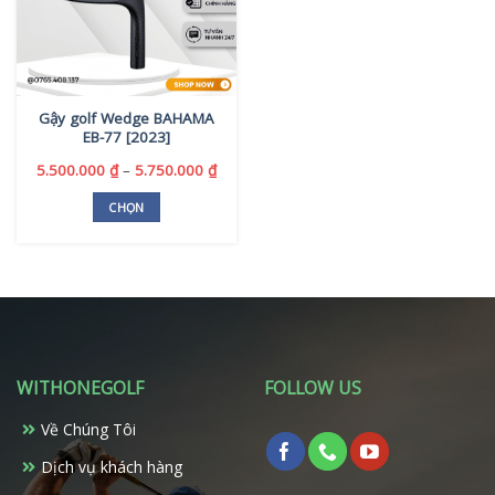
Gậy golf Wedge BAHAMA
EB-77 [2023]
Khoảng
5.500.000
₫
–
5.750.000
₫
giá:
từ
CHỌN
5.500.000 ₫
Sản
đến
phẩm
5.750.000 ₫
này
có
nhiều
biến
thể.
WITHONEGOLF
FOLLOW US
Các
tùy
Về Chúng Tôi
chọn
có
Dịch vụ khách hàng
thể