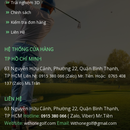
Trải nghiệm 3D
Chính sách
Kiểm tra đơn hàng
Liên Hệ
HỆ THỐNG CỬA HÀNG
TP HỒ CHÍ MINH
63 Nguyễn Hữu Cảnh, Phường 22, Quận Bình Thạnh,
TP HCM
Liên hệ: 0915 380 066 (Zalo) Mr. Tiền.
Hoặc: 0765 408
137 (Zalo) Ms.Trân
LIÊN HỆ
63 Nguyễn Hữu Cảnh, Phường 22, Quận Bình Thạnh,
TP HCM
Hotline:
( Zalo, Viber) Mr.Tiền
0915 380 066
Website:
Email:
withonegolf.com
Withonegolf@gmail.com