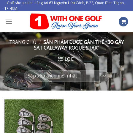
Skip
Golf shop chính hãng tại 63 Nguyễn Hữu Cảnh, P.22, Quận Bình Thạnh,
TP HCM
to
content
TRANG CHỦ
/
SẢN PHẨM ĐƯỢC GẮN THẺ “BO GAY
SAT CALLAWAY ROGUE STAR”
LỌC